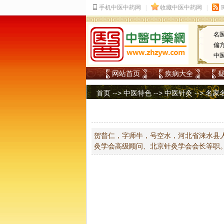
名
偏
中
网站首页
疾病大全
首页
-->
中医特色
-->
中医针灸
-->
名家
贺普仁，字师牛，号空水，河北省涞水县
灸学会高级顾问、北京针灸学会会长等职