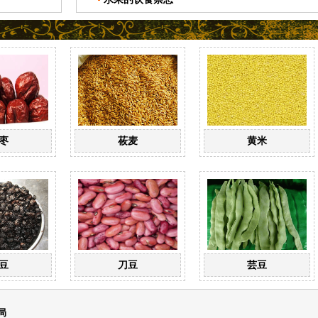
枣
莜麦
黄米
豆
刀豆
芸豆
局