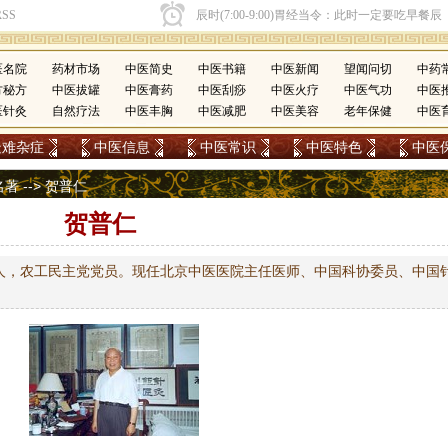
医名院
药材市场
中医简史
中医书籍
中医新闻
望闻问切
中药
方秘方
中医拔罐
中医膏药
中医刮痧
中医火疗
中医气功
中医
医针灸
自然疗法
中医丰胸
中医减肥
中医美容
老年保健
中医
疑难杂症
中医信息
中医常识
中医特色
中医
名著
--> 贺普仁
贺普仁
人，农工民主党党员。现任北京中医医院主任医师、中国科协委员、中国
。