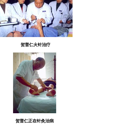
贺普仁火针治疗
贺普仁正在针灸治病