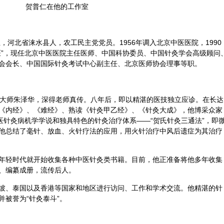
贺普仁
在他的工作室
生，河北省涞水县人，农工民主党党员。1956年调入北京
中医
医院，1990
”，现任北京
中医
医院主任医师、中国科协委员、中国
针灸
学会高级顾问
会会长、中国国际针灸考试中心副主任、北京医师协会理事等职。
灸大师朱泽华，深得老师真传。八年后，即以精湛的医技独立应诊。在长达
《内经》、《
难经
》、熟读《针灸甲乙经》、《针灸大成》，他博采众家
医针灸
病机学学说和独具特色的针灸治疗体系——“贺氏针灸三通法”，即
他总结了毫针、放血、
火针
疗法的应用，用火针治疗中风后遗症为其治疗
年轻时代就开始收集各种
中医
针灸类书籍。目前，他正准备将他多年收集
、编纂成册，流传后人。
坡、泰国以及香港等国家和地区进行访问、工作和学术交流。他精湛的针
被誉为“针灸泰斗”。