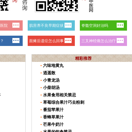
精彩推荐
六味地黄丸
逍遥散
小青龙汤
小柴胡汤
年
水果食用相关禁忌
草莓综合果汁巧去粉刺
番茄苹果汁
香蜂草果汁
芒果牛奶汁
水果的饮食禁忌