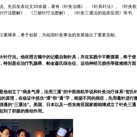
说。先后发表论文20余篇，著有《针灸治痛》、《针具针法》、《针灸歌
针疗法图解》、《
三棱
针疗法图解》、《针灸三通法的临床应用》等书。
注重继承，勇于创新，为祖国针灸事业的发展做出了重要贡献。
火针疗法。他依照古籍中的记载自制针具，并在实践中不断摸索，终于使
，特别是在治疗乳腺癌、帕金森氏综合征、运动神经元损伤等疑难病方面
是他创立了“病多气滞，法用三通”的中医病机学说和针灸治疗体系“贺氏
的原理，在临证中抓住“滞”和“通”字，根据不同的病症，先用毫针进行
强通的“三通法”。美国、日本以及一些东南亚国家都相继成立了针灸三通
起到了积极的推动作用。