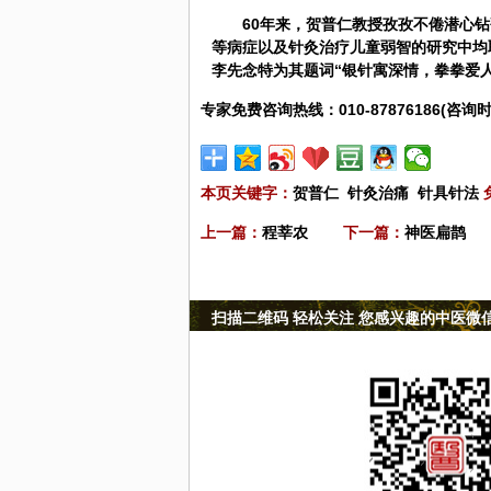
60年来，贺普仁教授孜孜不倦潜心
等病症以及针灸治疗儿童弱智的研究中均取
李先念特为其题词“银针寓深情，拳拳爱
专家免费咨询热线：010-87876186(咨询时
本页关键字：
贺普仁
针灸治痛
针具针法
上一篇：
程莘农
下一篇：
神医扁鹊
扫描二维码 轻松关注 您感兴趣的中医微