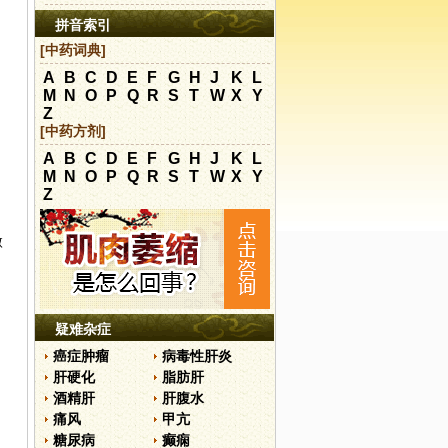
拼音索引
[中药词典]
A
B
C
D
E
F
G
H
J
K
L
M
N
O
P
Q
R
S
T
W
X
Y
、
Z
[中药方剂]
A
B
C
D
E
F
G
H
J
K
L
M
N
O
P
Q
R
S
T
W
X
Y
Z
微
疑难杂症
癌症肿瘤
病毒性肝炎
肝硬化
脂肪肝
酒精肝
肝腹水
痛风
甲亢
糖尿病
癫痫