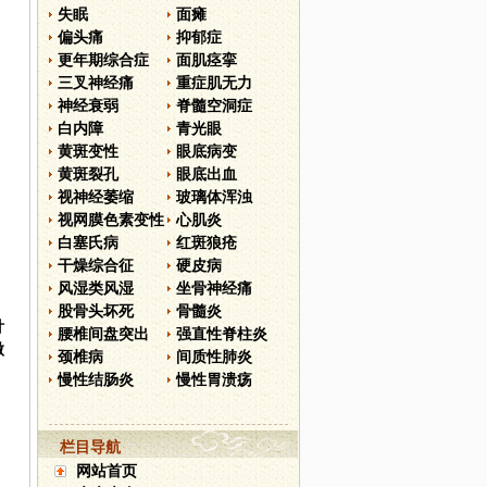
失眠
面瘫
偏头痛
抑郁症
更年期综合症
面肌痉挛
三叉神经痛
重症肌无力
神经衰弱
脊髓空洞症
白内障
青光眼
黄斑变性
眼底病变
黄斑裂孔
眼底出血
视神经萎缩
玻璃体浑浊
视网膜色素变性
心肌炎
白塞氏病
红斑狼疮
干燥综合征
硬皮病
风湿类风湿
坐骨神经痛
股骨头坏死
骨髓炎
针
腰椎间盘突出
强直性脊柱炎
微
颈椎病
间质性肺炎
慢性结肠炎
慢性胃溃疡
栏目导航
网站首页