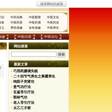
常识
中药词典
中医图谱
中医文化
推拿
中医药茶
中医药酒
中医药浴
育儿
男性保健
女性保健
中医养生
保健
中医问答
中医论坛
网站搜索
最新文章
针
巧用药膳调失眠
二十四节气养生之寒露养生
纯阳子兜肾功
意气功疗法
玄鉴导引疗法
郭林气功
老人导引疗法
太乙三才桩