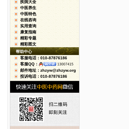
疾病大全
中医养生
中医特色
在线咨询
实用查询
康复指南
精彩专题
精彩图文
帮助中心
客服电话：010-87876186
客服QQ：
13007415
邮件地址：zhzyw@zhzyw.org
投诉电话：010-87876186