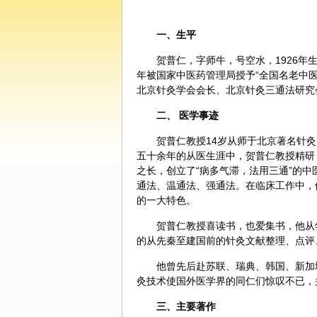
一、生平
贺普仁，字师牛，号空水，1926年
年被国家
中医药
管理局授予“全国名老中医
北京针灸学会会长、北京针灸三通法研究
二、 医学事迹
贺普仁教授14岁从师于北京著名针
五十余年的从医生涯中，贺普仁教授精研
之长，创立了“病多气滞，法用三通”的
中
通法、温通法、强通法。在临床工作中，
的一大特色。
贺普仁教授喜读书，也爱集书，他从
的从先秦至建国前的针灸文献整理、点评
他曾先后赴苏联、瑞典、韩国、新加
灸技术使国外医学界的同仁们惊叹不已，并
三、主要著作