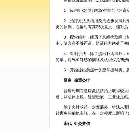
从秦汉直至晋初，是我国针灸防治急
1．应用针灸治疗的急性病症已经遍
2．治疗方法从纯用灸治逐步发展到
灸的原则，在当时有其积极意义，但对后
3．配穴组方，经历了从经病取经（
主，复方亦不够严谨，辨证组方尚处于初
4．针刺手法，除了提出补泻法外，
简单，对气至针感的描述及认识仅是初步
5．开始提出急症针灸应掌握时机、
晋唐 偏重灸疗
晋唐时期在急症灸法防治上取得较大
过，从总体上说，这些进展，主要还是临
除了火针获得一定发展外，针法未受
针褒灸的偏执主张，在一定程度上影响了
宋代 针灸并倡