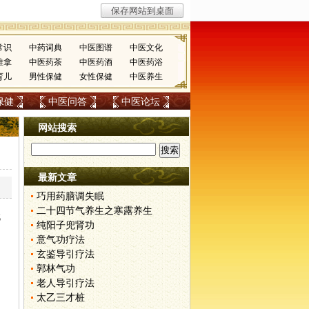
常识
中药词典
中医图谱
中医文化
推拿
中医药茶
中医药酒
中医药浴
育儿
男性保健
女性保健
中医养生
保健
中医问答
中医论坛
网站搜索
最新文章
巧用药膳调失眠
二十四节气养生之寒露养生
代
纯阳子兜肾功
意气功疗法
玄鉴导引疗法
郭林气功
老人导引疗法
太乙三才桩