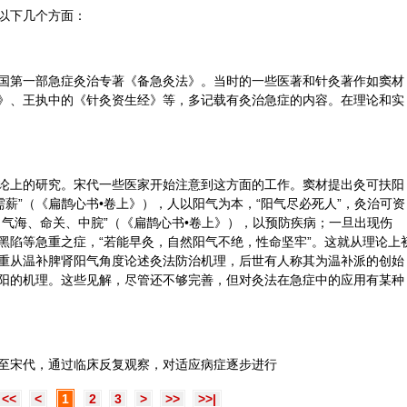
以下几个方面：
国第一部急症灸治专著《备急灸法》。当时的一些医著和针灸著作如窦材
》、王执中的《针灸资生经》等，多记载有灸治急症的内容。在理论和实
论上的研究。宋代一些医家开始注意到这方面的工作。窦材提出灸可扶阳
需薪”（《扁鹊心书•卷上》），人以阳气为本，“阳气尽必死人”，灸治可资
、
气海
、命关、
中脘
”（《扁鹊心书•卷上》），以预防疾病；一旦出现伤
黑陷等急重之症，“若能早灸，自然阳气不绝，性命坚牢”。这就从理论上
重从温补脾肾阳气角度论述灸法防治机理，后世有人称其为温补派的创始
阳的机理。这些见解，尽管还不够完善，但对灸法在急症中的应用有某种
至宋代，通过临床反复观察，对适应病症逐步进行
<<
<
1
2
3
>
>>
>>|