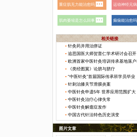
相关链接
针灸药并用治痹证
追思国医大师贺普仁学术研讨会召开
欧洲首家中医针灸培训传承基地落户
《类经图翼》论脐与脐疗
“中医针灸”首届国际传承班学员毕业
针刺治膝关节滑膜炎案
中医针灸申遗5年 世界应用范围扩大
中医针灸治疗心律失常
中医针灸解癔症发作
中国古代针法特色历史演变
图片文章