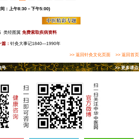
间：上午8:30－下午5:00)
书
类经图翼
免费索取疾病资料
一篇：
针灸大事记1840—1990年
>> 返回针灸文化页面
>> 返回首页
信号
>> 更多请