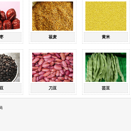
枣
莜麦
黄米
豆
刀豆
芸豆
局