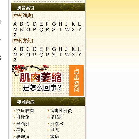
拼音索引
[中药词典]
宜
A
B
C
D
E
F
G
H
J
K
L
M
N
O
P
Q
R
S
T
W
X
Y
Z
为
[中药方剂]
A
B
C
D
E
F
G
H
J
K
L
M
N
O
P
Q
R
S
T
W
X
Y
略
Z
疑难杂症
癌症肿瘤
病毒性肝炎
肝硬化
脂肪肝
酒精肝
肝腹水
痛风
甲亢
糖尿病
癫痫