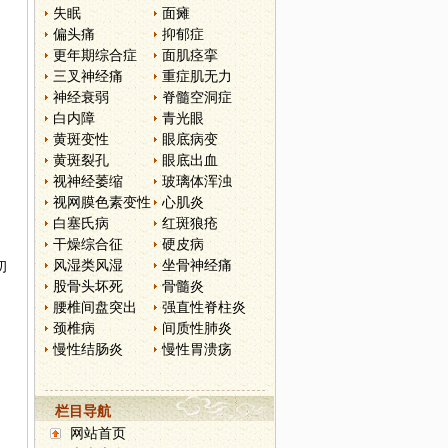
失眠
面瘫
偏头痛
抑郁症
更年期综合症
面肌痉挛
三叉神经痛
重症肌无力
神经衰弱
脊髓空洞症
白内障
青光眼
黄斑变性
眼底病变
黄斑裂孔
眼底出血
视神经萎缩
玻璃体浑浊
视网膜色素变性
心肌炎
白塞氏病
红斑狼疮
干燥综合征
硬皮病
风湿类风湿
坐骨神经痛
初
股骨头坏死
骨髓炎
腰椎间盘突出
强直性脊柱炎
颈椎病
间质性肺炎
慢性结肠炎
慢性胃溃疡
栏目导航
网站首页