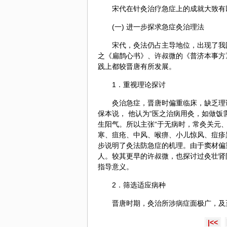
宋代在针灸治疗急症上的成就大致有
(一) 进一步探求急症灸治理法
宋代，灸法仍占主导地位，出现了我
之《
扁鹊
心书》、许叔微的《普济本事方
践上都较晋唐有所发展。
1．重视理论探讨
灸治急症，晋唐时偏重临床，缺乏理
保本说， 他认为“医之治病用灸，如做饭
生阳气。所以主张“于无病时，常灸
关元
寒、疽疮、中风、喉痹、小儿惊风、痘疹
步说明了灸法防急症的机理。由于窦材偏
人。较其更早的许叔微，也探讨过灸壮肾
指导意义。
2．筛选适应病种
晋唐时期，灸治所涉病症面极广，及
|<<