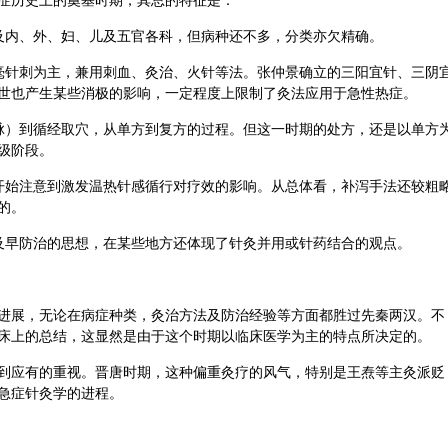
症历史上的奠基时期，其总的特征是：
及内、外、妇、儿及五官各科，但病种还不多，分类亦欠精确。
毫针刺为主，兼用刺血、灸治、
火针
等法。
张仲景
确立的三阳宜针、三阴
世也产生某些消极的影响，一定程度上限制了灸法应用于急性热症。
脉）到循经取穴，从单方到复方的过程。但这一时期的处方，还是以单方
级阶段。
开始注意到激发温热针感循行对疗效的影响。从总体看，补泻手法还较粗
的。
及早防治的思想，在某些地方还体现了针灸并用或针药结合的观点。
进展，无论在病症种类，灸治方法及防治经验等方面都胜过先秦两汉。不
床上的总结，这显然是由于这个时期以临床医学为主的特点所决定的。
到应有的重视。晋唐时期，这种偏重灸疗的风气，特别是王焘等主灸派贬
急症针灸学的进程。