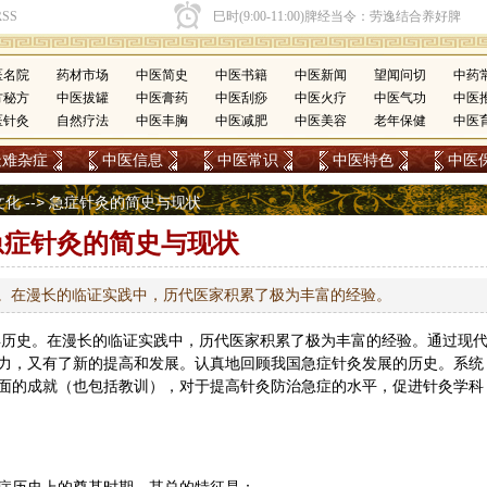
医名院
药材市场
中医简史
中医书籍
中医新闻
望闻问切
中药
方秘方
中医拔罐
中医膏药
中医刮痧
中医火疗
中医气功
中医
医针灸
自然疗法
中医丰胸
中医减肥
中医美容
老年保健
中医
疑难杂症
中医信息
中医常识
中医特色
中医
文化
--> 急症针灸的简史与现状
急症针灸的简史与现状
史。在漫长的临证实践中，历代医家积累了极为丰富的经验。
余年历史。在漫长的临证实践中，历代医家积累了极为丰富的经验。通过现
力，又有了新的提高和发展。认真地回顾我国急症针灸发展的历史。系统
面的成就（也包括教训），对于提高针灸防治急症的水平，促进针灸学科