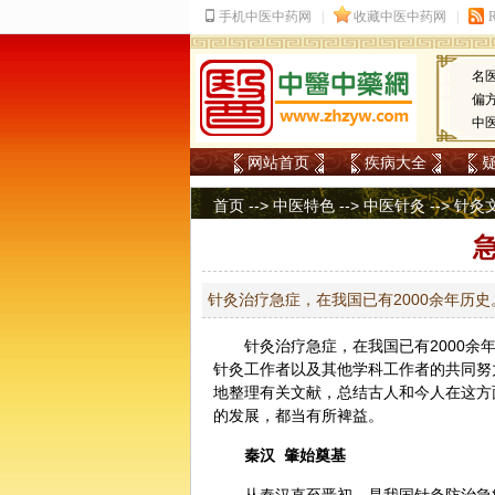
名
偏
中
网站首页
疾病大全
首页
-->
中医特色
-->
中医针灸
-->
针灸
针灸治疗急症，在我国已有2000余年历
针灸
治疗急症，在我国已有2000
针灸工作者以及其他学科工作者的共同努
地整理有关文献，总结古人和今人在这方
的发展，都当有所裨益。
秦汉 肇始奠基