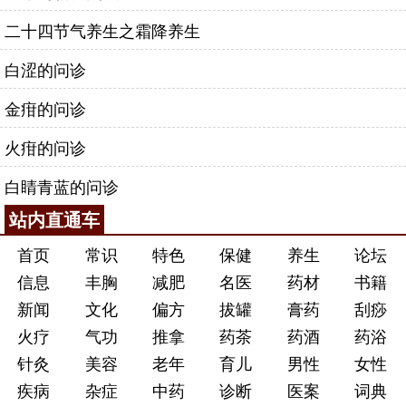
二十四节气养生之霜降养生
白涩的问诊
金疳的问诊
火疳的问诊
白睛青蓝的问诊
站内直通车
首页
常识
特色
保健
养生
论坛
信息
丰胸
减肥
名医
药材
书籍
新闻
文化
偏方
拔罐
膏药
刮痧
火疗
气功
推拿
药茶
药酒
药浴
针灸
美容
老年
育儿
男性
女性
疾病
杂症
中药
诊断
医案
词典