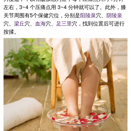
左右，3~4 个压痛点用 3~4 分钟就可以了。此外，膝
关节周围有5个保健穴位，分别是
阳陵泉
穴、
阴陵泉
穴、
梁丘
穴、
血海
穴、
足三里
穴，找到位置后可进行
按揉。