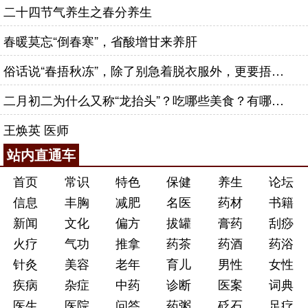
二十四节气养生之春分养生
春暖莫忘“倒春寒”，省酸增甘来养肝
俗话说“春捂秋冻”，除了别急着脱衣服外，更要捂好这几个穴位
二月初二为什么又称“龙抬头”？吃哪些美食？有哪些习俗？带你一并了解！
王焕英 医师
站内直通车
首页
常识
特色
保健
养生
论坛
信息
丰胸
减肥
名医
药材
书籍
新闻
文化
偏方
拔罐
膏药
刮痧
火疗
气功
推拿
药茶
药酒
药浴
针灸
美容
老年
育儿
男性
女性
疾病
杂症
中药
诊断
医案
词典
医生
医院
问答
药粥
砭石
足疗