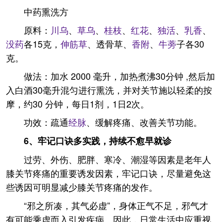
中药熏洗方
原料：
川乌
、
草乌
、
桂枝
、
红花
、
独活
、
乳香
、
没药
各15克，
伸筋草
、透骨草、
香附
、
牛蒡
子各30
克。
做法：加水 2000 毫升，加热煮沸30分钟 ,然后加
入白酒30毫升混匀进行熏洗，并对关节施以轻柔的按
摩，约30 分钟，每日1剂，1日2次。
功效：疏通
经脉
、缓解疼痛、改善关节功能。
6、牢记口诀多实践，持续不愈早就诊
过劳、外伤、肥胖、寒冷、潮湿等因素是老年人
膝关节疼痛的重要诱发因素，牢记口诀，尽量避免这
些诱因可明显减少膝关节疼痛的发作。
“邪之所凑，其气必虚”，身体正气不足，邪气才
有可能乘虚而入引发疾病。因此，日常生活中应重视