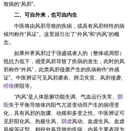
致病的“风邪”。
二、可自外来，也可由内生
中医将由风邪导致的疾病，或具有风邪特性的病
候均称作“风证”。这里就引出了“外风”和“内风”的概
念。
如果外界风邪过于强盛或者人的（整体或局部）
抵抗力低下，感受风邪导致了疾病的发生，此时的风
邪称作“外风”，此类风邪侵袭产生的疾病称作“外感
证”。中医辨证可见风邪袭表、肺卫失宣、风邪侵袭、
经络
痹阻等。
“内风”是人体脏腑功能失调、气血运行失常、
阴
阳
失于平衡导致体内阳气亢逆变动而产生的病理变
化，具有风邪的急骤、动摇和多变之性。中医辨证可
见肝阳化风、热极生风、
阴虚
风动、血虚生风、血虚
风燥等证型。相较外风导致的疾病，内风主要表现为