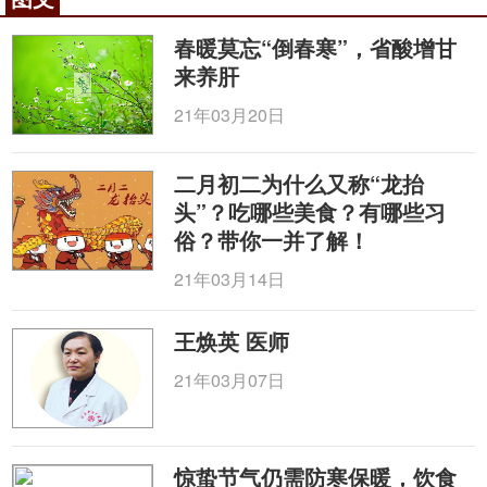
点轻扬、善动。
1、多见头面部症状
春暖莫忘“倒春寒”，省酸增甘
来养肝
《素问》：“伤于风者，上先受之”。风邪多侵犯
人的头部、上部和肌肤，多表现为头痛、颈项僵痛、
21年03月20日
汗出恶风、颜面浮肿等症状。
二月初二为什么又称“龙抬
2、发病急、变化快，病位游移
头”？吃哪些美食？有哪些习
风性善行数变，具有行无定处、病位游移的特
俗？带你一并了解！
点。以风邪为主侵犯关节会导致关节游走性疼痛，临
21年03月14日
床常见有些关节疼痛的患者，有时在肩关节，有时在
肘关节；有时左边重，有时右边重，又称为“行痹”。
王焕英 医师
数变，是指风邪致病变化极快，如中风发病迅速，单
侧半身瘫痪，严重者突然昏倒、不省人事、口眼歪
21年03月07日
斜，病情变化之快有如被风击倒一般。
3、多见肢体动摇不定
惊蛰节气仍需防寒保暖，饮食