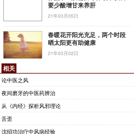
风邪具有善动不居的特点。人体阴阳失调、肝风
要少酸增甘来养肝
内动时，以眩晕、肢体麻木、震颤抽搐等为基本特
21年03月05日
征。
4、风邪很少单独致病
春暖花开阳光充足，两个时段
风邪多挟寒、挟湿侵袭肌肉、关节，出现头项僵
晒太阳更有助健康
硬、肌肉疼痛、关节肿胀等；挟热上犯可见咽喉肿
21年03月02日
痛、目赤肿痛等。
四、与“风”有关的腧穴可治风
相关
中医
针灸
学中有很多腧穴的穴名中带有“风”，都
论中医之风
可以治疗“风邪”为患的病证，既可以疏散外风，又可
夜间磨牙的中医药辨治
以平息内风。
从《内经》探析风邪理论
风池
穴、
风府
穴：疏散风邪、清肝息风、祛风通
络。风池穴、风府穴善治一切风邪，既能疏散外风，
舌歪
又能清肝潜阳，平息内风。
沈绍功治疗中风病经验