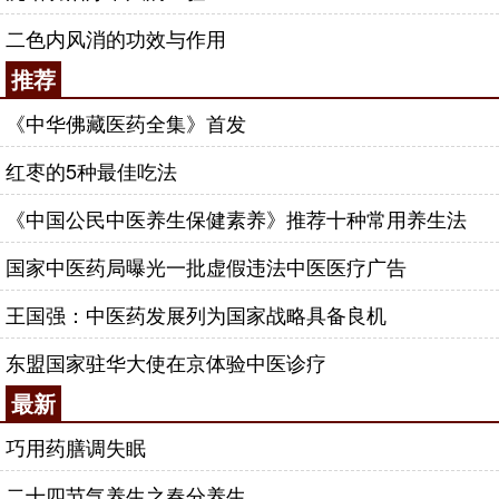
翳风
穴：散风聪耳，疏通经络。翳风穴善于疏散
少阳风邪，改善外风引起之侧头部、耳部症状和面瘫
二色内风消的功效与作用
口眼歪斜，亦可治疗内风引起吞咽困难，言语不利
推荐
等。
《中华佛藏医药全集》首发
风门
穴：疏风止痒，宣肺平喘。风门穴善于宣散
人体上部风邪。
红枣的5种最佳吃法
风市
穴：祛风止痒，疏经通络。风市穴可用于血
《中国公民中医养生保健素养》推荐十种常用养生法
虚生风或血虚风燥之遍身瘙痒。
国家中医药局曝光一批虚假违法中医医疗广告
此外，还有一个治疗内风的要穴
太冲
穴。太冲穴
是治疗肝阳上亢、肝风内动和阴虚风动之重要腧穴。
王国强：中医药发展列为国家战略具备良机
东盟国家驻华大使在京体验中医诊疗
最新
巧用药膳调失眠
二十四节气养生之春分养生