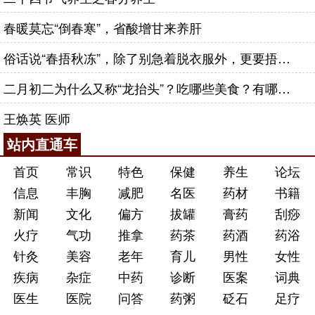
春暖莫忘“倒春寒”，省酸增甘来养肝
俗话说“春捂秋冻”，除了别急着脱衣服外，更要捂好这几个穴位
二月初二为什么又称“龙抬头”？吃哪些美食？有哪些习俗？带你一并了解！
王焕英 医师
五、调护以
防风
为要
站内直通车
1、起居防外风
首页
常识
特色
保健
养生
论坛
根据天气变化调整着装；躲避突然出现的强风及
信息
丰胸
减肥
名医
药材
书籍
门窗缝隙之风（中医称之为“虚邪贼风”）；避免汗后
新闻
文化
偏方
拔罐
膏药
刮痧
当风；保持身体处于良好状态，过于疲劳容易导致防
火疗
气功
推拿
药茶
药酒
药浴
御能力降低。
针灸
美容
老年
育儿
男性
女性
2、警惕生内风
疾病
杂症
中药
诊断
医案
词典
医生
医院
问答
药粥
砭石
足疗
保持情绪舒畅；有发热疾病及时有效退烧；中老