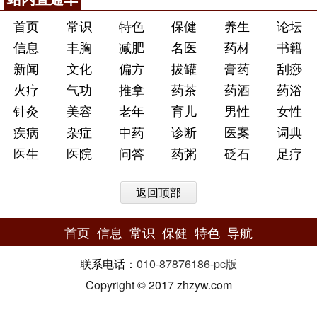
首页
常识
特色
保健
养生
论坛
信息
丰胸
减肥
名医
药材
书籍
新闻
文化
偏方
拔罐
膏药
刮痧
火疗
气功
推拿
药茶
药酒
药浴
针灸
美容
老年
育儿
男性
女性
疾病
杂症
中药
诊断
医案
词典
医生
医院
问答
药粥
砭石
足疗
返回顶部
首页
信息
常识
保健
特色
导航
联系电话：
010-87876186
-
pc版
Copyright © 2017 zhzyw.com