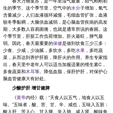
春天万物复苏，是一年里湿气最重，阳气刚刚初
生的季节。这个季节里，空气中的
水分
子增加，氧气
含量减少，人们血液循环减慢，毛细血管扩张，血液
较冬季黏稠，大脑供血减弱，是心脑血管疾病的高发
期，大多数人容易困倦，也就是通常所说的春困。这
个季节里，肝脏工作负荷增加。肝火最旺，脾气最
弱。因此，春天最重要的
保健
是做到饮食三少三多：
少食、少咸，少油腻，多饮水，多吃
水果
，多吃蔬
菜，从而达到养护肝脏，降肝火的作用。养生专家指
出，春天里中老年人可以适当加服适量的维生素C，
多食蔬菜和
木耳
等。降低血脂，保肝护肝，对保护心
脑血管健康大有好处。
少酸护肝 增甘健脾
《
黄帝
内经》载：“天食人以五气，地食人以五
味。”五味者，酸、苦、甘、辛、咸也，五味入五脏：
酸入肝、苦入心、甘入脾、辛入肺、咸入肾。酸味食