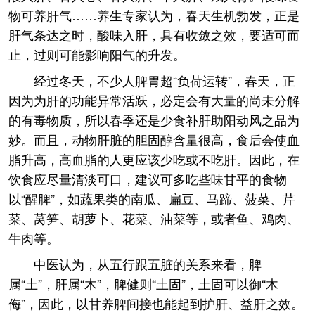
物可养肝气……养生专家认为，春天生机勃发，正是
肝气条达之时，酸味入肝，具有收敛之效，要适可而
止，过则可能影响阳气的升发。
经过冬天，不少人脾胃超“负荷运转”，春天，正
因为为肝的功能异常活跃，必定会有大量的尚未分解
的有毒物质，所以春季还是少食补肝助阳动风之品为
妙。而且，动物肝脏的胆固醇含量很高，食后会使血
脂升高，高血脂的人更应该少吃或不吃肝。因此，在
饮食应尽量清淡可口，建议可多吃些味甘平的食物
以“醒脾”，如蔬果类的南瓜、扁豆、马蹄、菠菜、芹
菜、莴笋、胡萝卜、花菜、油菜等，或者鱼、鸡肉、
牛肉等。
中医认为，从五行跟五脏的关系来看，脾
属“土”，肝属“木”，脾健则“土固”，土固可以御“木
侮”，因此，以甘养脾间接也能起到护肝、益肝之效。