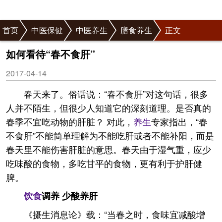
首页
中医保健
中医养生
膳食养生
正文
如何看待“春不食肝”
2017-04-14
春天来了。俗话说：“春不食肝”对这句话，很多
人并不陌生，但很少人知道它的深刻道理。是否真的
春季不宜吃动物的肝脏？ 对此，
养生
专家指出，“春
不食肝”不能简单理解为不能吃肝或者不能补阳，而是
春天里不能伤害肝脏的意思。春天由于湿气重，应少
吃味酸的食物，多吃甘平的食物，更有利于护肝健
脾。
饮食
调养 少酸养肝
《摄生消息论》载：“当春之时，食味宜减酸增