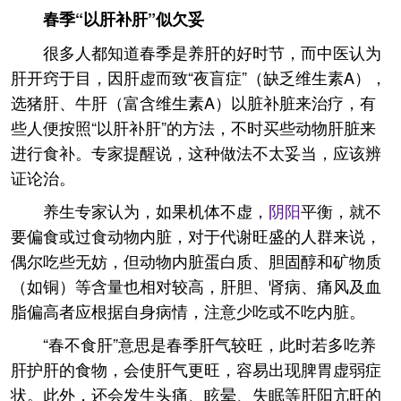
春季“以肝补肝”似欠妥
很多人都知道春季是养肝的好时节，而中医认为
肝开窍于目，因肝虚而致“夜盲症”（缺乏维生素A），
选猪肝、牛肝（富含维生素A）以脏补脏来治疗，有
些人便按照“以肝补肝”的方法，不时买些动物肝脏来
进行食补。专家提醒说，这种做法不太妥当，应该辨
证论治。
养生专家认为，如果机体不虚，
阴阳
平衡，就不
要偏食或过食动物内脏，对于代谢旺盛的人群来说，
偶尔吃些无妨，但动物内脏蛋白质、胆固醇和矿物质
（如铜）等含量也相对较高，肝胆、肾病、痛风及血
脂偏高者应根据自身病情，注意少吃或不吃内脏。
“春不食肝”意思是春季肝气较旺，此时若多吃养
肝护肝的食物，会使肝气更旺，容易出现脾胃虚弱症
状。此外，还会发生头痛、眩晕、失眠等肝阳亢旺的