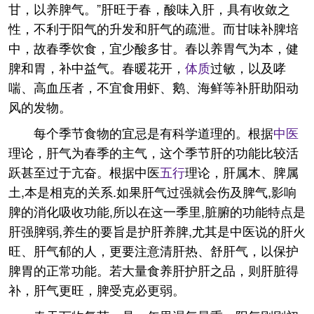
甘，以养脾气。”肝旺于春，酸味入肝，具有收敛之
性，不利于阳气的升发和肝气的疏泄。而甘味补脾培
中，故春季饮食，宜少酸多甘。春以养胃气为本，健
脾和胃，补中益气。春暖花开，
体质
过敏，以及哮
喘、高血压者，不宜食用虾、鹅、海鲜等补肝助阳动
风的发物。
每个季节食物的宜忌是有科学道理的。根据
中医
理论，肝气为春季的主气，这个季节肝的功能比较活
跃甚至过于亢奋。根据中医
五行
理论，肝属木、脾属
土,本是相克的关系.如果肝气过强就会伤及脾气,影响
脾的消化吸收功能,所以在这一季里,脏腑的功能特点是
肝强脾弱,养生的要旨是护肝养脾,尤其是中医说的肝火
旺、肝气郁的人，更要注意清肝热、舒肝气，以保护
脾胃的正常功能。若大量食养肝护肝之品，则肝脏得
补，肝气更旺，脾受克必更弱。