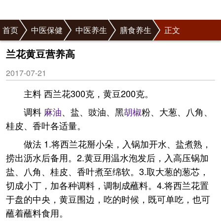
首页
中医保健
中医养生
膳食养生
正文
兰花黄豆营养高
2017-07-21
主料 西兰花300克，黄豆200克。
调料
麻油
、盐、豉油、黑
胡椒
粉、大葱、八角、
桂皮、香叶各适量。
做法 1.将西兰花掰小朵，入锅加开水、盐煮熟，
捞出沥水后备用。2.黄豆用温水泡发后，入高压锅加
盐、八角、桂皮、香叶煮至绵软。3.取大葱的葱芯，
切成小丁，加各种调料，调制成蘸料。4.将西兰花置
于盘的中央，黄豆围边，吃的时候，既可单吃，也可
蘸着蘸料食用。