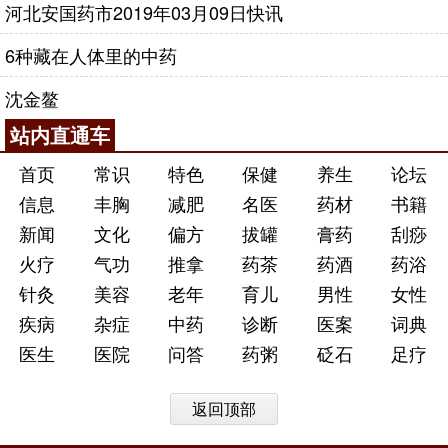
河北安国药市2019年03月09日快讯
6种藏在人体里的中药
沈金鳌
站内直通车
首页
常识
特色
保健
养生
论坛
信息
丰胸
减肥
名医
药材
书籍
新闻
文化
偏方
拔罐
膏药
刮痧
火疗
气功
推拿
药茶
药酒
药浴
针灸
美容
老年
育儿
男性
女性
疾病
杂症
中药
诊断
医案
词典
医生
医院
问答
药粥
砭石
足疗
返回顶部