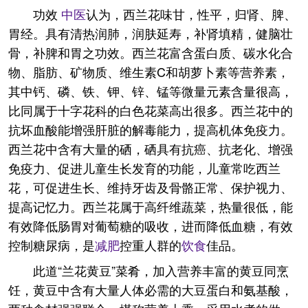
功效
中医
认为，西兰花味甘，性平，归肾、脾、
胃经。具有清热润肺，润肤延寿，补肾填精，健脑壮
骨，补脾和胃之功效。西兰花富含蛋白质、碳水化合
物、脂肪、矿物质、维生素C和胡萝卜素等营养素，
其中钙、磷、铁、钾、锌、锰等微量元素含量很高，
比同属于十字花科的白色花菜高出很多。西兰花中的
抗坏血酸能增强肝脏的解毒能力，提高机体免疫力。
西兰花中含有大量的硒，硒具有抗癌、抗老化、增强
免疫力、促进儿童生长发育的功能，儿童常吃西兰
花，可促进生长、维持牙齿及骨骼正常、保护视力、
提高记忆力。西兰花属于高纤维蔬菜，热量很低，能
有效降低肠胃对葡萄糖的吸收，进而降低血糖，有效
控制糖尿病，是
减肥
控重人群的
饮食
佳品。
此道“兰花黄豆”菜肴，加入营养丰富的黄豆同烹
饪，黄豆中含有大量人体必需的大豆蛋白和氨基酸，