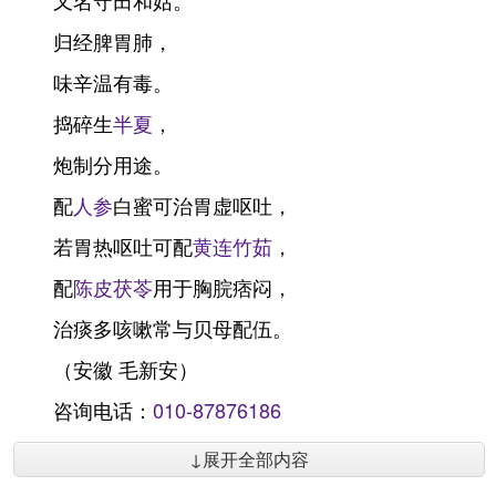
又名守田和姑。
归经脾胃肺，
味辛温有毒。
捣碎生
半夏
，
炮制分用途。
配
人参
白蜜可治胃虚呕吐，
若胃热呕吐可配
黄连
竹茹
，
配
陈皮
茯苓
用于胸脘痞闷，
治痰多咳嗽常与贝母配伍。
（安徽 毛新安）
咨询电话：
010-87876186
↓展开全部内容