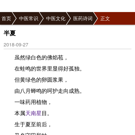
首页
中医常识
中医文化
医药诗词
正文
半夏
2018-09-27
虽然绿白色的佛焰苞，
在蛙鸣的世界里显得好孤独。
但黄绿色的卵圆浆果，
由八月蝉鸣的呵护走向成熟。
一味药用植物，
本属
天南星
目。
生于夏至前后，