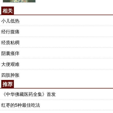
相关
小儿低热
经行腹痛
经质粘稠
阴囊瘙痒
大便艰难
四肢肿胀
推荐
《中华佛藏医药全集》首发
红枣的5种最佳吃法