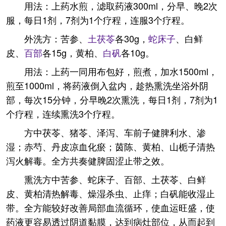
用法：上药水煎，滤取药液300ml，分早、晚2次
服，每日1剂，7剂为1个疗程，连服3个疗程。
外洗方：苦参、
土茯苓
各30g，
蛇床子
、白鲜
皮、
百部
各15g，黄柏、
白矾
各10g。
用法：上药一同用布包好，煎煮，加水1500ml，
煎至1000ml，将药液倒入盆内，趁热熏洗坐浴外阴
部，每次15分钟，分早晚2次熏洗，每日1剂，7剂为1
个疗程，连续熏洗3个疗程。
方中茯苓、猪苓、泽泻、车前子健脾利水、渗
湿；赤芍、丹皮凉血化瘀；茵陈、黄柏、山栀子清热
泻火解毒。全方共奏健脾固涩止带之效。
熏洗方中苦参、蛇床子、百部、土茯苓、白鲜
皮、黄柏清热解毒、燥湿杀虫、止痒；白矾能收湿止
带。全方能较好改善局部血流循环，使血运旺盛，使
药液更容易透过阴道黏膜，达到病灶部位，从而起到