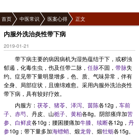
首页
中医常识
医案心得
正文
内服外洗治炎性带下病
2019-01-21
带下病主要的病因病机为湿热蕴结于下，或秽浊
郁遏，化毒生虫，伤及任带二脉，
任脉
不固，
带脉
失
约。症见带下量明显增多，色、质、气味异常，伴有
全身、局部症状，且缠绵难愈。采用内服外洗治炎性
带下病，具有较好疗效。
内服方：
茯苓
、
猪苓
、
泽泻
、
茵陈
各12g，
车前
子
、
赤芍
、丹皮、山
栀子
、
黄柏
各8g。阴部瘙痒加
苦
参
、
白鲜皮
各10g；腰困腰痛加
牛膝
、
续断
各12g，
丹
参
10g；带下量多加
海螵蛸
、煅
龙骨
、煅
牡蛎
各15g。