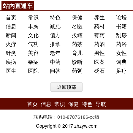
站内直通车
首页
常识
特色
保健
养生
论坛
信息
丰胸
减肥
名医
药材
书籍
新闻
文化
偏方
拔罐
膏药
刮痧
火疗
气功
推拿
药茶
药酒
药浴
针灸
美容
老年
育儿
男性
女性
疾病
杂症
中药
诊断
医案
词典
医生
医院
问答
药粥
砭石
足疗
返回顶部
首页
信息
常识
保健
特色
导航
联系电话：
010-87876186
-
pc版
Copyright © 2017 zhzyw.com