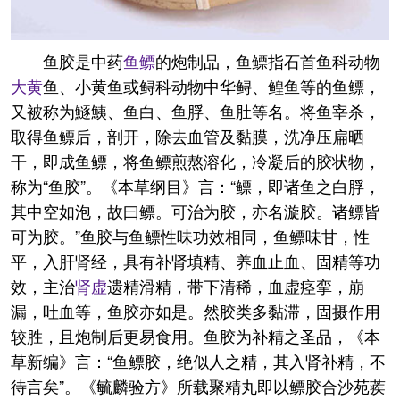
鱼胶是中药
鱼鳔
的炮制品，鱼鳔指石首鱼科动物
大黄
鱼、小黄鱼或鲟科动物中华鲟、鳇鱼等的鱼鳔，
又被称为鱁鮧、鱼白、鱼脬、鱼肚等名。将鱼宰杀，
取得鱼鳔后，剖开，除去血管及黏膜，洗净压扁晒
干，即成鱼鳔，将鱼鳔煎熬溶化，冷凝后的胶状物，
称为“鱼胶”。《本草纲目》言：“鳔，即诸鱼之白脬，
其中空如泡，故曰鳔。可治为胶，亦名漩胶。诸鳔皆
可为胶。”鱼胶与鱼鳔性味功效相同，鱼鳔味甘，性
平，入肝肾经，具有补肾填精、养血止血、固精等功
效，主治
肾虚
遗精滑精，带下清稀，血虚痉挛，崩
漏，吐血等，鱼胶亦如是。然胶类多黏滞，固摄作用
较胜，且炮制后更易食用。鱼胶为补精之圣品，《本
草新编》言：“鱼鳔胶，绝似人之精，其入肾补精，不
待言矣”。《毓麟验方》所载聚精丸即以鳔胶合沙苑蒺