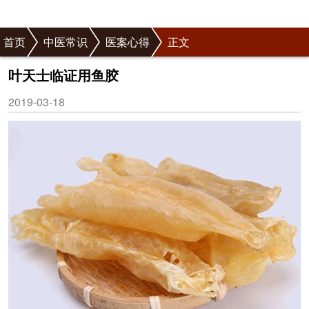
首页
中医常识
医案心得
正文
叶天士临证用鱼胶
2019-03-18