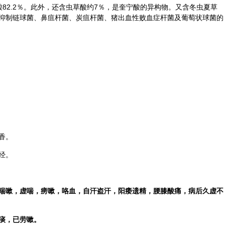
酸82.2％。此外，还含虫草酸约7％，是奎宁酸的异构物。又含冬虫夏草
抑制链球菌、鼻疽杆菌、炭疽杆菌、猪出血性败血症杆菌及葡萄状球菌的
。
香。
经。
喘嗽，虚喘，痨嗽，咯血，自汗盗汗，阳痿遗精，腰膝酸痛，病后久虚不
痰，已劳嗽。