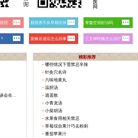
精彩推荐
哪些情况下需禁忌辛辣
针灸穴名诗
六味地黄丸
温胆汤
中医药（蝉花虫草）产业国际发展座谈会在浙江举行
逍遥散
小青龙汤
小柴胡汤
水果食用相关禁忌
草莓综合果汁巧去粉刺
番茄苹果汁