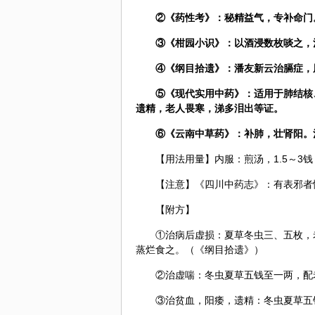
②《药性考》：秘精益气，专补
命门
③《柑园小识》：以酒浸数枚啖之，
④《纲目拾遗》：潘友新云治膈症，
⑤《现代实用中药》：适用于肺结核
遗精，老人畏寒，涕多泪出等证。
⑥《云南中草药》：补肺，壮肾阳。
【用法用量】内服：煎汤，1.5～3
【注意】《四川中药志》：有表邪者
【附方】
①治病后虚损：夏草冬虫三、五枚，
蒸烂食之。（《纲目拾遗》）
②治虚喘：冬虫夏草五钱至一两，配
③治贫血，阳痿，遗精：冬虫夏草五