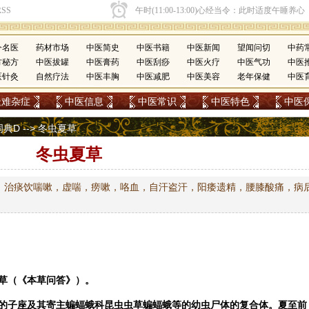
今名医
药材市场
中医简史
中医书籍
中医新闻
望闻问切
中药
方秘方
中医拔罐
中医膏药
中医刮痧
中医火疗
中医气功
中医
医针灸
自然疗法
中医丰胸
中医减肥
中医美容
老年保健
中医
疑难杂症
中医信息
中医常识
中医特色
中医
词典D
--> 冬虫夏草
冬虫夏草
。治痰饮喘嗽，虚喘，痨嗽，咯血，自汗盗汗，阳痿遗精，腰膝酸痛，病
草（《本草问答》）。
的子座及其寄主蝙蝠蛾科昆虫虫草蝙蝠蛾等的幼虫尸体的复合体。夏至前