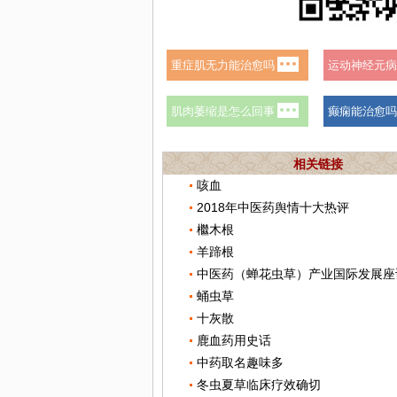
相关链接
咳血
2018年中医药舆情十大热评
檵木根
羊蹄根
蛹虫草
十灰散
鹿血药用史话
中药取名趣味多
冬虫夏草临床疗效确切