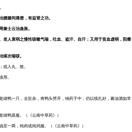
。
治腰膝间痛楚，有益肾之功。
周兼士云治蛊胀。
、老人衰弱之慢性咳嗽气喘，吐血、盗汗、自汗；又用于贫血虚弱，阳痿
治痰次喘咳。
钱；或入丸、散。
慎用。
老雄鸭一只，去肚杂，将鸭头劈开，纳药于中，仍以线扎好，酱油酒如常
老雄鸭蒸服。（《云南中草药》）
钱至一两，炖肉或炖鸡服。（《云南中草药》）