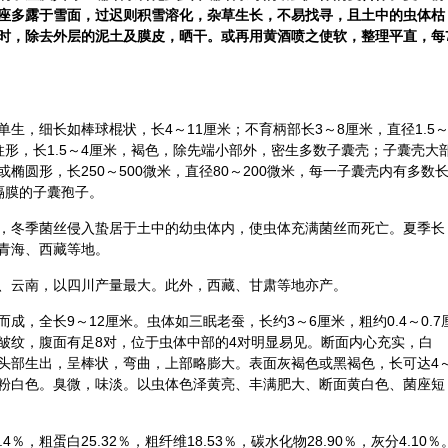
座多露于雪面，过迟则积雪溶化，杂草生长，不易找寻，且土中的虫体枯
时，除去外层的泥土及膜皮，晒干。或再用黄酒喷之使软，整理平直，每
生，细长如棒球棍状，长4～11厘米；不育柄部长3～8厘米，直径1.5
形，长1.5～4厘米，褐色，除先端小部外，密生多数子囊壳；子囊壳大
椭圆形，长250～500微米，直径80～200微米，每一子囊壳内有多数
隔膜的子囊孢子。
，冬季菌丝侵入蛰居于土中的幼虫体内，使虫体充满菌丝而死亡。夏季长
青海、西藏等地。
、云南，以四川产量最大。此外，西藏、甘肃等地亦产。
成，全长9～12厘米。虫体如三眠老蚕，长约3～6厘米，粗约0.4～0.7
皱纹，腹面有足8对，位于虫体中部的4对明显易见。断面内心充实，白
头部生出，呈棒状，弯曲，上部略膨大。表面灰褐色或黑褐色，长可达4
虚，粉白色。臭微，味淡。以虫体色泽黄亮、丰满肥大、断面黄白色、菌座短
8.4％，粗蛋白25.32％，粗纤维18.53％，碳水化物28.90％，灰分4.10％