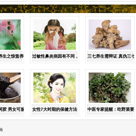
养生之惊蛰养生
过敏性鼻炎病因有不同，儿童家庭护理需慎重
三七养生需辩证 真伪三七
阿胶 男女可服忌盲目
女性7大时期的保健方法
中医专家提醒：吃野菜要
局