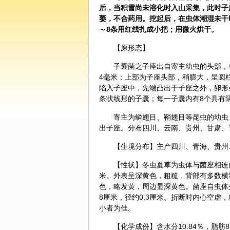
后，当积雪尚未溶化时入山采集，此时子
萎，不合药用。挖起后，在虫体潮湿未干
～8条用红线扎成小把；用微火烘干。
【原形态】
子囊菌之子座出自寄主幼虫的头部，单
4毫米；上部为子座头部，稍膨大，呈圆柱
陷入子座中，先端凸出于子座之外，卵形或
条状线形的子囊；每一子囊内有8个具有
寄主为鳞翅目、鞘翅目等昆虫的幼虫
出子座。分布四川、云南、贵州、甘肃、
【生境分布】主产四川、青海、贵州
【性状】冬虫夏草为虫体与菌座相连而
米。外表呈深黄色，粗糙，背部有多数横
色，略发黄，周边显深黄色。菌座自虫体
8厘米，径约0.3厘米。折断时内心空
小者为佳。
【化学成份】含
水分
10.84％，脂肪