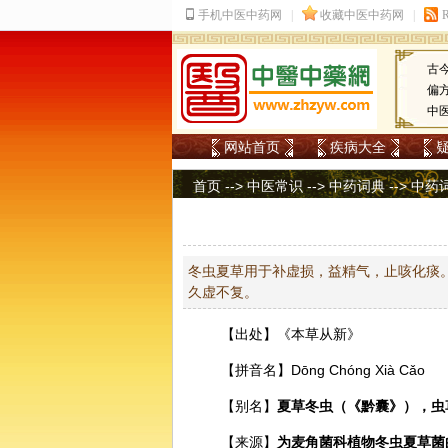
古
偏
中
网站首页
疾病大全
首页
-->
中医常识
-->
中药词典
-->
中药
冬虫夏草用于补虚损，益精气，止咳化痰
久虚不复。
【出处】《本草从新》
【拼音名】Dōnɡ Chónɡ Xià Cǎo
【别名】
夏草冬虫（《黔囊》），虫
【来源】
为麦角菌科植物
冬虫夏草
菌