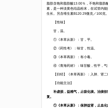
脂肪含饱和脂肪酸13.00％，不饱和脂肪
素，是一种淡黄色结晶粉末，在试管内能
生长。另含维生素B120.29微克／100克
【性味】
甘，温。
①《本草从新》：甘，平。
②《药性考》：味甘，性温。
③《本草再新》：有小毒。
④《青海药材》：味甘酸，性平，气
【归经】《本草再新》：入肺、肾二
【功能主治】
补虚损，益精气，止咳化痰。治痰饮
复。
①《本草从新》：保肺益肾，止血化