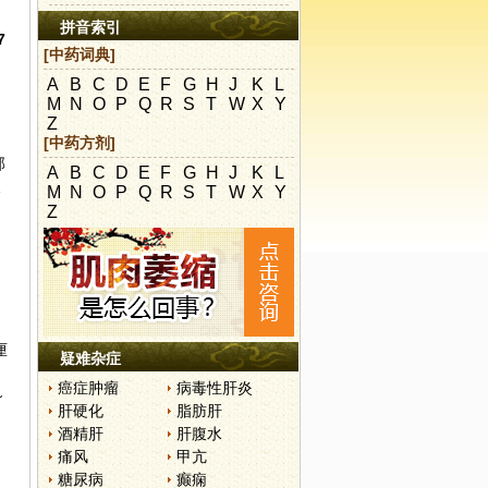
拼音索引
7
[中药词典]
A
B
C
D
E
F
G
H
J
K
L
M
N
O
P
Q
R
S
T
W
X
Y
Z
～
[中药方剂]
部
A
B
C
D
E
F
G
H
J
K
L
长
M
N
O
P
Q
R
S
T
W
X
Y
Z
厘
疑难杂症
癌症肿瘤
病毒性肝炎
～
肝硬化
脂肪肝
酒精肝
肝腹水
痛风
甲亢
糖尿病
癫痫
。