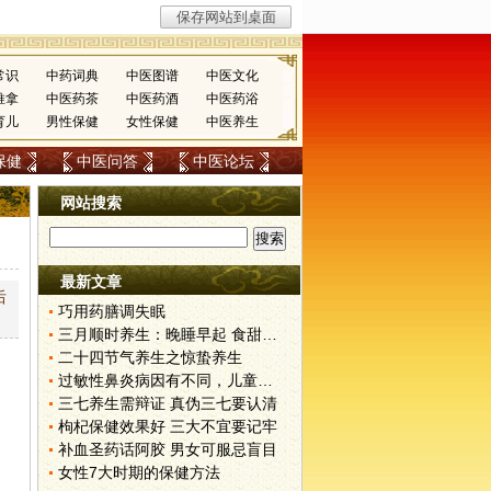
常识
中药词典
中医图谱
中医文化
推拿
中医药茶
中医药酒
中医药浴
育儿
男性保健
女性保健
中医养生
保健
中医问答
中医论坛
网站搜索
最新文章
后
巧用药膳调失眠
三月顺时养生：晚睡早起 食甜养肝
二十四节气养生之惊蛰养生
过敏性鼻炎病因有不同，儿童家庭护理需慎重
三七养生需辩证 真伪三七要认清
枸杞保健效果好 三大不宜要记牢
补血圣药话阿胶 男女可服忌盲目
女性7大时期的保健方法