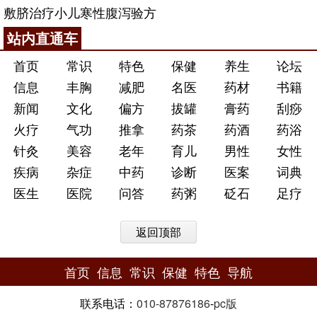
敷脐治疗小儿寒性腹泻验方
站内直通车
首页
常识
特色
保健
养生
论坛
信息
丰胸
减肥
名医
药材
书籍
新闻
文化
偏方
拔罐
膏药
刮痧
火疗
气功
推拿
药茶
药酒
药浴
针灸
美容
老年
育儿
男性
女性
疾病
杂症
中药
诊断
医案
词典
医生
医院
问答
药粥
砭石
足疗
返回顶部
首页
信息
常识
保健
特色
导航
联系电话：
010-87876186
-
pc版