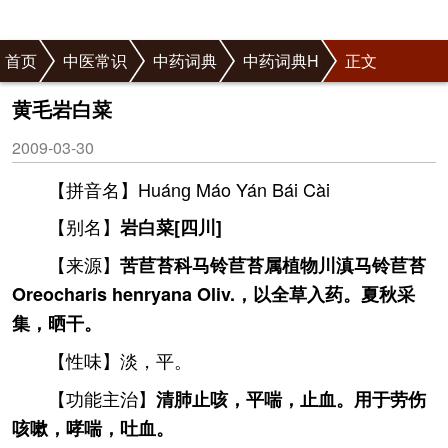
首页
中医常识
中药词典
中药词典H
正文
黄毛岩白菜
2009-03-30
【拼音名】Huánɡ Máo Yán Bái Cài
【别名】
岩白菜[四川]
【来源】
苦苣苔科马铃苣苔属植物川滇马铃苣苔
Oreocharis henryana Oliv.，以全草入药。夏秋采
集，晒干。
【性味】淡，平。
【功能主治】
清肺止咳，平喘，止血。用于劳伤
咳嗽，哮喘，吐血。