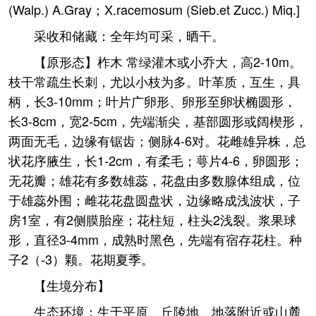
(Walp.) A.Gray；X.racemosum (Sieb.et Zucc.) Miq.]
采收和储藏：全年均可采，晒干。
【原形态】柞木 常绿灌木或小乔大，高2-10m。
枝干常疏生长刺，尤以小枝为多。叶革质，互生，具
柄，长3-10mm；叶片广卵形、卵形至卵状椭圆形，
长3-8cm，宽2-5cm，先端渐尖，基部圆形或阔楔形，
两面无毛，边缘有锯齿；侧脉4-6对。花雌雄异株，总
状花序腋生，长1-2cm，有柔毛；萼片4-6，卵圆形；
无花瓣；雄花有多数雄蕊，花盘由多数腺体组成，位
于雄蕊外围；雌花花盘圆盘状，边缘略成浅波状，子
房1室，有2侧膜胎座；花柱短，柱头2浅裂。浆果球
形，直径3-4mm，成熟时黑色，先端有宿存花柱。种
子2（-3）颗。花期夏季。
【生境分布】
生态环境：生于平原、丘陵地、地落附近或山麓