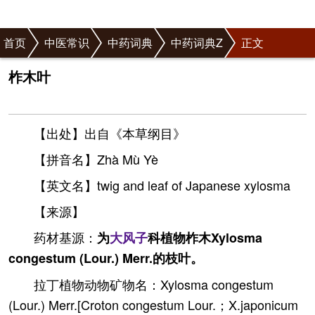
首页
中医常识
中药词典
中药词典Z
正文
柞木叶
【出处】出自《本草纲目》
【拼音名】Zhà Mù Yè
【英文名】twig and leaf of Japanese xylosma
【来源】
药材基源：
为
大风子
科植物柞木Xylosma
congestum (Lour.) Merr.的枝叶。
拉丁植物动物矿物名：Xylosma congestum
(Lour.) Merr.[Croton congestum Lour.；X.japonicum