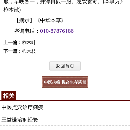
服，早晚各一，并滓再煎一服。忌饮食毒。(本事方》
柞木散)
【摘录】《中华本草》
咨询电话：
010-87876186
上一篇：
柞木叶
下一篇：
柞木枝
返回首页
相关
中医点穴治疗痢疾
王益谦治痢经验