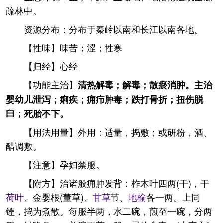
疏林中。
资源分布：分布于秦岭以南和长江以南各地。
【性味】味苦；涩；性寒
【归经】心经
【功能主治】
清热解毒；解毒；散瘀消肿。主治
婴幼儿泄泻；痢疾；痈疖肿毒；跌打骨折；扭伤脱
臼；死胎不下。
【用法用量】外用：适量，捣敷；或研粉，酒、
醋调敷。
【注意】孕妇禁服。
【附方】治诸般痈肿发背：柞木叶四两(干)，干
荷叶
、金婴根(董草)、
甘草
节、
地榆
各一两。上同
锉，捣为煮散。每服半两，水二碗，煎至一碗，分两