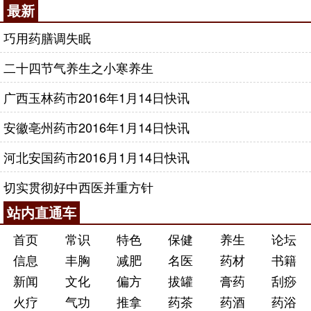
最新
巧用药膳调失眠
二十四节气养生之小寒养生
广西玉林药市2016年1月14日快讯
安徽亳州药市2016年1月14日快讯
河北安国药市2016月1月14日快讯
切实贯彻好中西医并重方针
站内直通车
首页
常识
特色
保健
养生
论坛
信息
丰胸
减肥
名医
药材
书籍
新闻
文化
偏方
拔罐
膏药
刮痧
火疗
气功
推拿
药茶
药酒
药浴