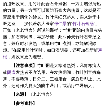
的退热效果。用竹叶配合石膏煮粥，一方面增强清热
的力量，另一方面可以预防石膏大寒伤胃，这就是石
膏应用于药粥的妙义。竹叶粥细究起来，实来源于中
医之圣——汉代著名大医家
张仲景
的“
竹叶石膏汤
”。
正如《老老恒言》所说的那样：“竹叶粥治内热目赤头
痛，加石膏同煮，再加砂糖，此即仲景竹叶石膏汤之
意，兼疗时邪发热，或单用竹叶煮粥，亦能解渴除
烦。”在应用竹叶粥时，如口渴明显，还可加些新鲜
芦
根
，则效果更为理想。
竹叶粥是大寒清热粥，凡胃寒病人
【注意事项】
或
阴虚
发热者不宜选用。在发热期间，竹叶粥官煮稀
薄，不要稀薄，日分二、三顿服食，病愈后即止。此
外，还可作为夏天预防中暑用，或治疗中暑病人。
《老老恒言》
【来源】
【参考资料】