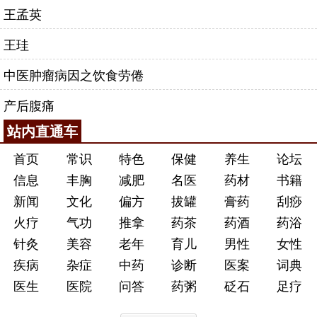
王孟英
王珪
中医肿瘤病因之饮食劳倦
产后腹痛
站内直通车
首页
常识
特色
保健
养生
论坛
信息
丰胸
减肥
名医
药材
书籍
新闻
文化
偏方
拔罐
膏药
刮痧
火疗
气功
推拿
药茶
药酒
药浴
针灸
美容
老年
育儿
男性
女性
疾病
杂症
中药
诊断
医案
词典
医生
医院
问答
药粥
砭石
足疗