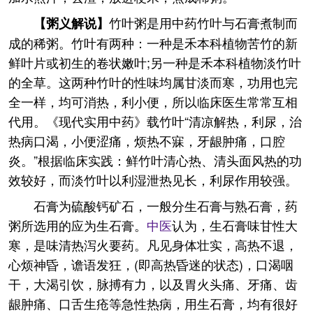
竹叶粥是用中药竹叶与石膏煮制而
【粥义解说】
成的稀粥。竹叶有两种：一种是禾本科植物苦竹的新
鲜叶片或初生的卷状嫩叶;另一种是禾本科植物淡竹叶
的全草。这两种竹叶的性味均属甘淡而寒，功用也完
全一样，均可消热，利小便，所以临床医生常常互相
代用。《现代实用中药》载竹叶“清凉解热，利尿，治
热病口渴，小便涩痛，烦热不寐，牙龈肿痛，口腔
炎。”根据临床实践：鲜竹叶清心热、清头面风热的功
效较好，而淡竹叶以利湿泄热见长，利尿作用较强。
石膏为硫酸钙矿石，一般分生石膏与熟石膏，药
粥所选用的应为生石膏。
中医
认为，生石膏味甘性大
寒，是味清热泻火要药。凡见身体壮实，高热不退，
心烦神昏，谵语发狂，(即高热昏迷的状态)，口渴咽
干，大渴引饮，脉搏有力，以及胃火头痛、牙痛、齿
龈肿痛、口舌生疮等急性热病，用生石膏，均有很好