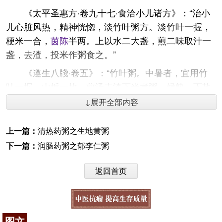
《太平圣惠方·卷九十七·食洽小儿诸方》：“治小
儿心脏风热，精神恍惚，淡竹叶粥方。淡竹叶一握，
梗米一合，
茵陈
半两。上以水二大盏，煎二味取汁一
盏，去渣，投米作粥食之。”
《遵生八牋·卷五》：“竹叶粥。中暑者，宜用竹
叶一握，山栀一枚，煎汤去渣下米煮粥，候熟，下盐
花点之，进一、二杯即愈。”
↓展开全部内容
《多能鄙事·卷四》：“竹叶粥治老人膈上风热，
上一篇：
清热药粥之生地黄粥
目赤头疼，视而不见物。竹叶五十片净洗，石膏三
两，沙糖一两，梗米三合。上以水三大盏，煎竹叶石
下一篇：
润肠药粥之郁李仁粥
膏，去渣取一盏，澄清煮粥熟，入糖食之。”
返回首页
咨询电话：
010-87876186
图文