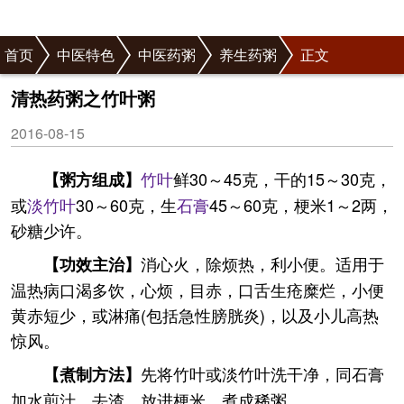
首页
中医特色
中医药粥
养生药粥
正文
清热药粥之竹叶粥
2016-08-15
竹叶
鲜30～45克，干的15～30克，
【粥方组成】
或
淡竹叶
30～60克，生
石膏
45～60克，梗米1～2两，
砂糖少许。
消心火，除烦热，利小便。适用于
【功效主治】
温热病口渴多饮，心烦，目赤，口舌生疮糜烂，小便
黄赤短少，或淋痛(包括急性膀胱炎)，以及小儿高热
惊风。
先将竹叶或淡竹叶洗干净，同石膏
【煮制方法】
加水煎汁，去渣，放进梗米，煮成稀粥。