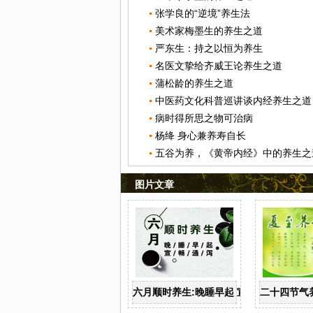
张学良的“逆境”养生法
美术家梅墨生的养生之道
严东生：持之以恒为养生
名医文挚给齐威王论养生之道
蒲松龄的养生之道
中医药文化科普巡讲谈内经养生之道
病时得所思之物可治病
杨绛 身心兼养寿自长
五谷为养，《黄帝内经》中的养生之
图片文章
六月顺时养生:晚睡早起 宣畅通泻
二十四节气