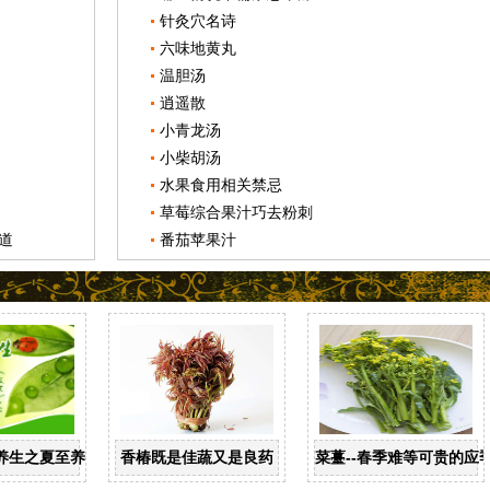
针灸穴名诗
六味地黄丸
温胆汤
逍遥散
小青龙汤
小柴胡汤
水果食用相关禁忌
草莓综合果汁巧去粉刺
道
番茄苹果汁
养生之夏至养生
香椿既是佳蔬又是良药
菜薹--春季难等可贵的应