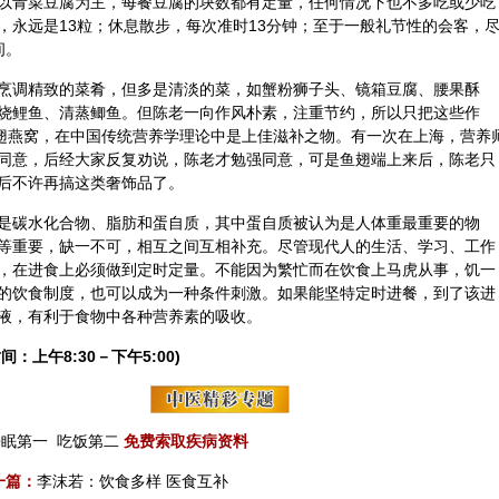
以青菜豆腐为主，每餐豆腐的块数都有定量，任何情况下也不多吃或少吃
，永远是13粒；休息散步，每次准时13分钟；至于一般礼节性的会客，
间。
烹调精致的菜肴，但多是清淡的菜，如蟹粉狮子头、镜箱豆腐、腰果酥
烧
鲤鱼
、清蒸鲫鱼。但陈老一向作风朴素，注重节约，所以只把这些作
翅
燕窝
，在中国传统营养学理论中是上佳滋补之物。有一次在上海，营养
同意，后经大家反复劝说，陈老才勉强同意，可是鱼翅端上来后，陈老只
后不许再搞这类奢饰品了。
是碳水化合物、脂肪和蛋自质，其中蛋自质被认为是人体重最重要的物
等重要，缺一不可，相互之间互相补充。尽管现代人的生活、学习、工作
，在进食上必须做到定时定量。不能因为繁忙而在饮食上马虎从事，饥一
的饮食制度，也可以成为一种条件刺激。如果能坚特定时进餐，到了该进
液，有利于食物中各种营养素的吸收。
间：上午8:30－下午5:00)
睡眠第一
吃饭第二
免费索取疾病资料
一篇：
李沫若：饮食多样 医食互补