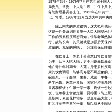
1978年3月～1979年7月任第五届全
局委员、常委、中央副主席，并任中共中央
务院财经委员会主任。1982年在中共
记、常委。1987年11月当选为中共中
陈云同志的
体质
很弱，这大概和他从
这是一件关系到世界第一人口大国柴米油
工作的劳累程度可想而知，但陈老虽然体
行，故能长寿，其关键就是加强后天保养
质量的、充足的睡眠，十分注意保证睡眠
在
饮食
上，陈老十分注意日常饮食要
为主，从不大吃大喝，更不用说暴饮暴食
他在青壮年时期出生入死，身患多种疾病
康的饮食调理，能够高寿是不可想象的。
碗豆浆、一个面包、果酱、咸菜；午餐一
两半米饭。改革开放后，国家经济渐渐好
果酱和稀饭；午饭一荤一素；晚饭一份炒
饭，但每餐主食都定量，要称重（防止肥
星期内，素菜花样较多，以豆制品为主，
时又注意营养素的平衡，所以就从不闹肠