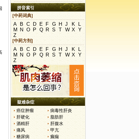
拼音索引
国
书
[中药词典]
A
B
C
D
E
F
G
H
J
K
L
M
N
O
P
Q
R
S
T
W
X
Y
Z
[中药方剂]
A
B
C
D
E
F
G
H
J
K
L
高
M
N
O
P
Q
R
S
T
W
X
Y
Z
疑难杂症
癌症肿瘤
病毒性肝炎
肝硬化
脂肪肝
酒精肝
肝腹水
痛风
甲亢
糖尿病
癫痫