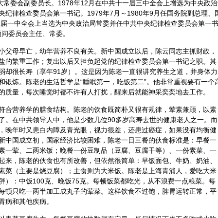
国人大常委会副委员长。1978年12月在中共十一届三中全会上增选为中央政治
纪律检查委员会第一书记。1979年7月～1980年9月任国务院副总理、
十二届一中全会上当选为中央政治局常委并任中共中央纪律检查委员会第一
央顾问委员会主任、常委。
小父母早亡，幼年营养不良有关。新中国成立以后，陈云同志主抓财政，
盐的繁重工作；复出以后又担负起党的纪律检查委员会第一书记之职。其
弱却很长寿（享年91岁）。这是因为陈老一直很讲究
养生
之道，并身体力
和锻炼。陈老的生活哲学是“睡眠第一，吃饭第二”。他非常重视要有一个
的质量，每次睡觉时都不许有人打扰，醒来后就能神采奕奕地去工作。
符合营养学的膳食结构。陈老的饮食既简朴又很有规律，荤素兼顾，以素
了。在中共领导人中，他是少数几位90多岁高寿去世的健康老人之一。而
，晚年时又患白内障及青光眼，视力很差，还患过
癌症
，如果没有均衡健
新中国成立初，国家经济比较困难，陈老一日三餐的伙食标准是：早餐一
素一荤、二两米饭；晚餐一份豆制品（豆腐、豆腐干等）、一份素菜、一
起来，陈老的伙食也有所改善，但依然很简单：早饭面包、牛奶、奶油、
素菜（主要是烧豆腐）；主食则为大米饭。陈老是上海青浦人，爱吃大米
胖）：中饭100克、晚饭75克。每顿饭菜都吃光，从不浪费一点粮菜。每
每顿只吃一两半加工成丸子的荤菜。这样饮食不过饱，脾胃运转正常，平
胃病和其他疾病。