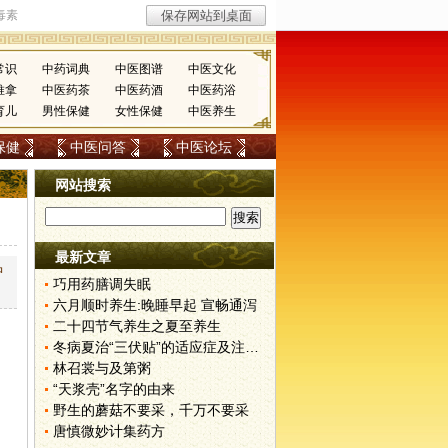
常识
中药词典
中医图谱
中医文化
推拿
中医药茶
中医药酒
中医药浴
育儿
男性保健
女性保健
中医养生
保健
中医问答
中医论坛
网站搜索
最新文章
中
巧用药膳调失眠
六月顺时养生:晚睡早起 宣畅通泻
二十四节气养生之夏至养生
冬病夏治“三伏贴”的适应症及注意事项
林召裳与及第粥
“天浆壳”名字的由来
野生的蘑菇不要采，千万不要采
唐慎微妙计集药方
。