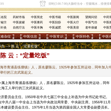
医名院
药材市场
中医简史
中医书籍
中医新闻
望闻问切
中药
方秘方
中医拔罐
中医膏药
中医刮痧
中医火疗
中医气功
中医
医针灸
自然疗法
中医丰胸
中医减肥
中医美容
老年保健
中医
疑难杂症
中医信息
中医常识
中医特色
中医
养生
--> 陈 云：“定量吃饭”
陈 云：“定量吃饭”
属上海市青浦县练塘镇）人，原名廖陈云。1925年参加五卅运动，同年加入
工人举行的三次武装起义。
浦（今属上海市青浦县练塘镇）人，原名廖陈云。1925年参加五卅运动，同年
加上海工人举行的三次武装起义。
政经济委员会主任。1950年在中共七届三中全会上补选为中央书记处书记。
9月在中共八届一中全会上当选为中央政治局常委、中央副主席。1956年11月
家基本建设委员会主任。1975年1月当选为第四届全国人大常委会副委员长