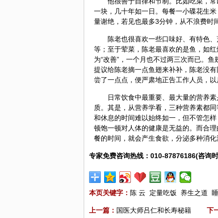
他很善于自律和节制。比如吃菜，常
一块，几十年如一日。每餐一小碟花生米
量谢绝，若见也最多3分钟，从不浪费时
陈老也很喜欢一些口味好、有特色、
等；至于荤菜，陈老最喜欢的是鱼，如红
为“改善”，一个月也不过两三次而已。鱼
提议给陈老摘一点鱼翅来补补，陈老没有
尝了一点点，便严肃地正告工作人员，以
日常饮食中最重要、最大量的营养素
质。其是，从营养学看，三种营养素都同
和休息的时间难以始终如一，但不管怎样
顿饱一顿对人体的健康是无益的。而合理
餐的时间，就会产生食欲，分泌多种消化
专家免费咨询热线：010-87876186(咨询时
本页关键字：
陈 云
定量吃饭
养生之道
上一篇：
国医大师吕仁和长寿秘籍
下