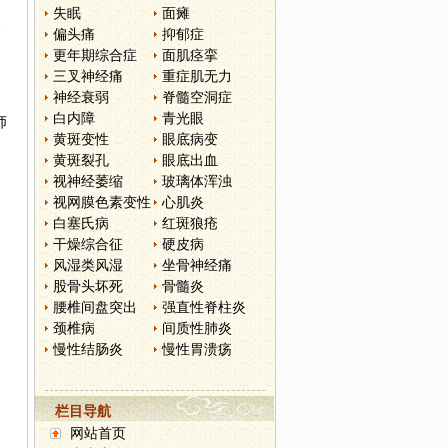
失眠
面瘫
尽
偏头痛
抑郁症
更年期综合症
面肌痉挛
三叉神经痛
重症肌无力
神经衰弱
脊髓空洞症
白内障
青光眼
师
黄斑变性
眼底病变
黄斑裂孔
眼底出血
视神经萎缩
玻璃体浑浊
视网膜色素变性
心肌炎
白塞氏病
红斑狼疮
干燥综合征
硬皮病
风湿类风湿
坐骨神经痛
股骨头坏死
骨髓炎
腰椎间盘突出
强直性脊柱炎
颈椎病
间质性肺炎
慢性结肠炎
慢性胃溃疡
栏目导航
网站首页