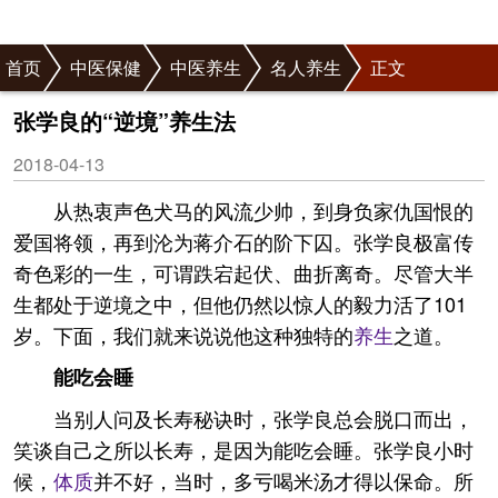
首页
中医保健
中医养生
名人养生
正文
张学良的“逆境”养生法
2018-04-13
从热衷声色犬马的风流少帅，到身负家仇国恨的
爱国将领，再到沦为蒋介石的阶下囚。张学良极富传
奇色彩的一生，可谓跌宕起伏、曲折离奇。尽管大半
生都处于逆境之中，但他仍然以惊人的毅力活了101
岁。下面，我们就来说说他这种独特的
养生
之道。
能吃会睡
当别人问及长寿秘诀时，张学良总会脱口而出，
笑谈自己之所以长寿，是因为能吃会睡。张学良小时
候，
体质
并不好，当时，多亏喝米汤才得以保命。所