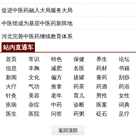
促进中医药融入大局服务大局
中医馆成为基层中医药新阵地
河北完善中医药继续教育体系
站内直通车
首页
常识
特色
保健
养生
论坛
信息
丰胸
减肥
名医
药材
书籍
新闻
文化
偏方
拔罐
膏药
刮痧
火疗
气功
推拿
药茶
药酒
药浴
针灸
美容
老年
育儿
男性
女性
疾病
杂症
中药
诊断
医案
词典
医生
医院
问答
药粥
砭石
足疗
返回顶部