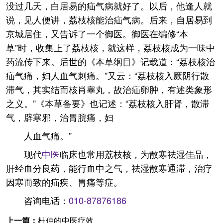
没过几天，白居易的疝气病就好了。以后，他逢人就
说，见人便讲，荔枝核能治疝气病。后来，自居易到
京城居住，又告诉了一个御医。御医在编修“本
草”时，收集上了荔枝核，就这样，荔枝核成为一味中
药流传下来。后世的《本草纲目》记载道：“荔枝核治
疝气痛，妇人血气刺痛。”又云：“荔枝核入厥阴行散
滞气，其实结而核肖睾丸，故治疝卵肿，有述类象形
之义。”《本草备要》也记述：“荔枝核入肝肾，散滞
气，辟寒邪，治胃脘痛，妇
人血气痛。”
现代
中医
临床也常用荔枝核，为散寒祛湿佳品，
肝经血分良药，能行血中之气，祛湿散寒通滞，治疗
因寒而致的疝疾、胃痛等症。
咨询电话：
010-87876186
上一篇：
杜仲的中医疗效