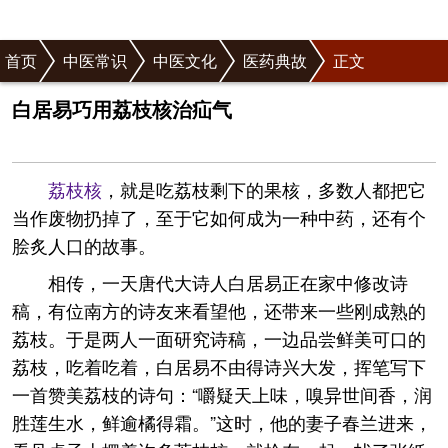
首页
中医常识
中医文化
医药典故
正文
白居易巧用荔枝核治疝气
荔枝核
，就是吃荔枝剩下的果核，多数人都把它
当作废物扔掉了，至于它如何成为一种中药，还有个
脍炙人口的故事。
相传，一天唐代大诗人白居易正在家中修改诗
稿，有位南方的诗友来看望他，还带来一些刚成熟的
荔枝。于是两人一面研究诗稿，一边品尝鲜美可口的
荔枝，吃着吃着，白居易不由得诗兴大发，挥笔写下
一首赞美荔枝的诗句：“嚼疑天上味，嗅异世间香，润
胜莲生水，鲜逾橘得霜。”这时，他的妻子春兰进来，