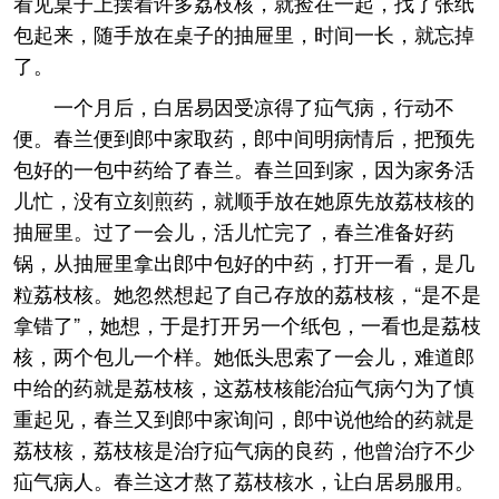
看见桌子上摆着许多荔枝核，就捡在一起，找了张纸
包起来，随手放在桌子的抽屉里，时间一长，就忘掉
了。
一个月后，白居易因受凉得了疝气病，行动不
便。春兰便到郎中家取药，郎中间明病情后，把预先
包好的一包中药给了春兰。春兰回到家，因为家务活
儿忙，没有立刻煎药，就顺手放在她原先放荔枝核的
抽屉里。过了一会儿，活儿忙完了，春兰准备好药
锅，从抽屉里拿出郎中包好的中药，打开一看，是几
粒荔枝核。她忽然想起了自己存放的荔枝核，“是不是
拿错了”，她想，于是打开另一个纸包，一看也是荔枝
核，两个包儿一个样。她低头思索了一会儿，难道郎
中给的药就是荔枝核，这荔枝核能治疝气病勺为了慎
重起见，春兰又到郎中家询问，郎中说他给的药就是
荔枝核，荔枝核是治疗疝气病的良药，他曾治疗不少
疝气病人。春兰这才熬了荔枝核水，让白居易服用。