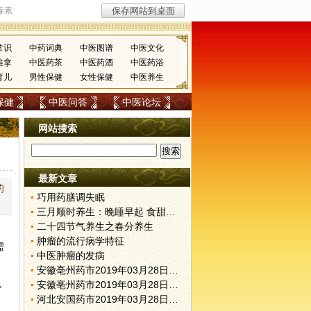
常识
中药词典
中医图谱
中医文化
推拿
中医药茶
中医药酒
中医药浴
育儿
男性保健
女性保健
中医养生
保健
中医问答
中医论坛
网站搜索
最新文章
的
巧用药膳调失眠
三月顺时养生：晚睡早起 食甜养肝
二十四节气养生之春分养生
肿瘤的流行病学特征
需
中医肿瘤的发病
安徽亳州药市2019年03月28日快讯
安徽亳州药市2019年03月28日快讯
办
河北安国药市2019年03月28日快讯