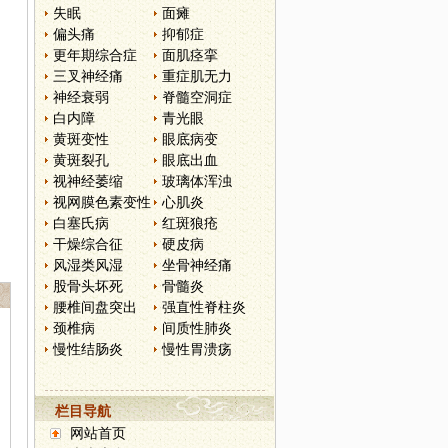
失眠
面瘫
偏头痛
抑郁症
更年期综合症
面肌痉挛
三叉神经痛
重症肌无力
神经衰弱
脊髓空洞症
白内障
青光眼
黄斑变性
眼底病变
黄斑裂孔
眼底出血
视神经萎缩
玻璃体浑浊
视网膜色素变性
心肌炎
白塞氏病
红斑狼疮
干燥综合征
硬皮病
风湿类风湿
坐骨神经痛
股骨头坏死
骨髓炎
腰椎间盘突出
强直性脊柱炎
颈椎病
间质性肺炎
慢性结肠炎
慢性胃溃疡
栏目导航
网站首页