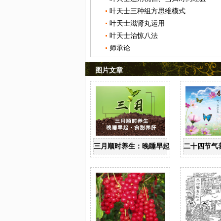
叶天士三种组方思维模式
叶天士滋肾丸运用
叶天士治惊八法
师承论
图片文章
三月顺时养生：晚睡早起 食甜养肝
二十四节气