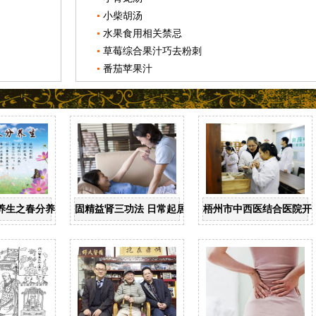
小柴胡汤
水果食用相关禁忌
草莓综合果汁巧去粉刺
番茄苹果汁
养生之春分养生
固精益肾三功法 日常起居均可做
梧州市中西医结合医院开