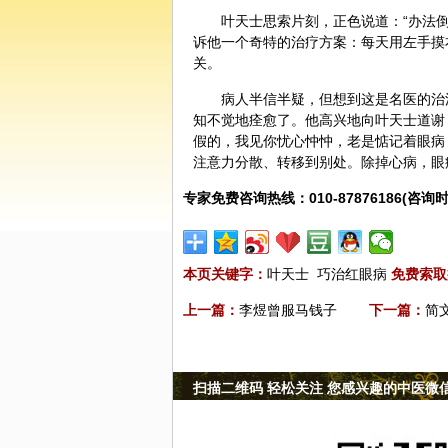
叶天士思索片刻，正色说道：“办法
诉他一个奇特的治疗方案：每天用左手摸右
关。
病人半信半疑，但想到这是名医的治
知不觉地痊愈了。他高兴地向叶天士道谢
假的，我见你忧心忡忡，老是惦记着眼病
注意力分散、转移到别处。除掉心病，眼
专家免费咨询热线：010-87876186(咨询时
本页关键字：
叶天士
巧治红眼病
免费索取
上一篇：
李煜曾服马钱子
下一篇：
简
扫描二维码 轻松关注 您感兴趣的中医微