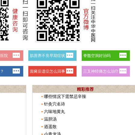
精彩推荐
哪些情况下需禁忌辛辣
针灸穴名诗
六味地黄丸
温胆汤
逍遥散
小青龙汤