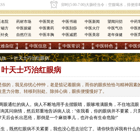
医名院
药材市场
中医简史
中医书籍
中医新闻
望闻问切
中药
方秘方
中医拔罐
中医膏药
中医刮痧
中医火疗
中医气功
中医
医针灸
自然疗法
中医丰胸
中医减肥
中医美容
老年保健
中医
疑难杂症
中医信息
中医常识
中医特色
中医
典故
--> 叶天士巧治红眼病
叶天士巧治红眼病
是假的，我见你忧心忡忡，老是惦记着眼病，而你的眼疾恰恰与精神因素
注意力分散、转移到别处。除掉心病，眼疾便慢慢好了。
两眼通红的病人。病人不断地用手去揩眼睛，眼眵堆满眼角，不住地流眼
地询其问病情，然后郑重地告诉病人说：“依我看，你的眼病并不要紧，只
7天后会长出恶疮，那倒是一个麻烦事儿，也许会有生命危险!”
医生，既然红眼病不关紧要，我也没心思去治它了。请你快告诉我有什么