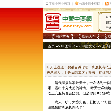
名
偏
中
网站首页
疾病大全
首页
-->
中医常识
-->
中医文化
-->
医药
叶天士说道：实话告诉你吧，脚底长毒疮
关系很大，于是我想出这个办法，将你的
清代温病学家叶天士，一次遇到一位
泪，露出十分忧虑的神情。 叶天士详细
吃上几服药便会痊愈。但是你的两只脚底
病人一听，大惊失色，赶忙说：“好
法能预防脚底长恶疮？”