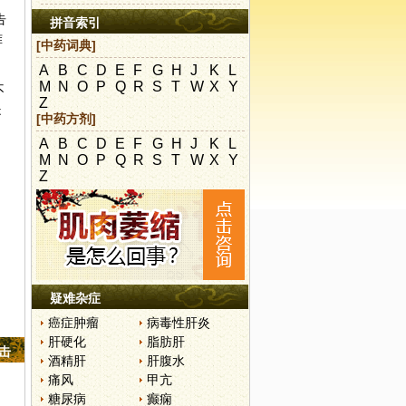
告
拼音索引
难
[中药词典]
A
B
C
D
E
F
G
H
J
K
L
M
N
O
P
Q
R
S
T
W
X
Y
不
Z
是
[中药方剂]
A
B
C
D
E
F
G
H
J
K
L
M
N
O
P
Q
R
S
T
W
X
Y
Z
疑难杂症
癌症肿瘤
病毒性肝炎
肝硬化
脂肪肝
点击
酒精肝
肝腹水
痛风
甲亢
糖尿病
癫痫