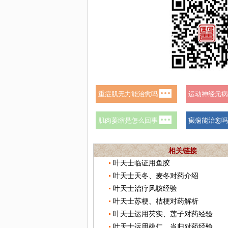
相关链接
叶天士临证用鱼胶
叶天士天冬、麦冬对药介绍
叶天士治疗风咳经验
叶天士苏梗、桔梗对药解析
叶天士运用芡实、莲子对药经验
叶天士运用桃仁、当归对药经验