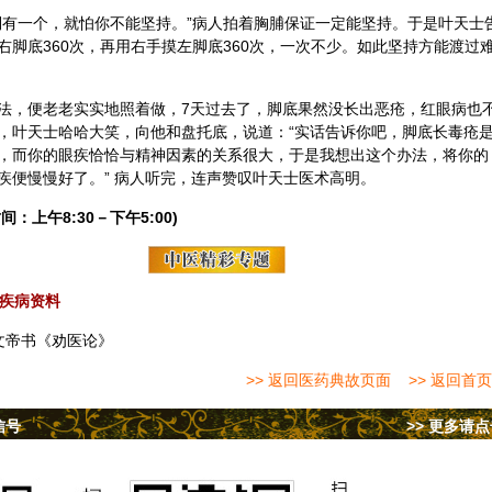
倒有一个，就怕你不能坚持。”病人拍着胸脯保证一定能坚持。于是叶天士
脚底360次，再用右手摸左脚底360次，一次不少。如此坚持方能渡过
法，便老老实实地照着做，7天过去了，脚底果然没长出恶疮，红眼病也
，叶天士哈哈大笑，向他和盘托底，说道：“实话告诉你吧，脚底长毒疮
，而你的眼疾恰恰与精神因素的关系很大，于是我想出这个办法，将你的
疾便慢慢好了。” 病人听完，连声赞叹叶天士医术高明。
间：上午8:30－下午5:00)
疾病资料
文帝书《劝医论》
>> 返回医药典故页面
>> 返回首页
信号
>> 更多请