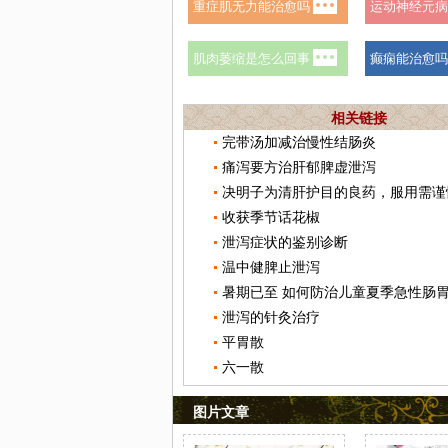
相关链接
完带汤加减治慢性结肠炎
痛泻要方治肝郁脾虚泄泻
决明子为清肝护目的良药，服用需谨
收获季节话花椒
泄泻症状的鉴别诊断
温中健脾止泄泻
暑期已至 如何防治儿童夏季急性肠
泄泻的针灸治疗
平胃散
六一散
图片文章