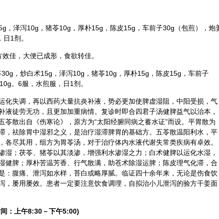
5g，
泽泻
10g，
猪苓
10g，
厚朴
15g，
陈皮
15g，
车前子
30g（包煎），
炮
，日1剂。
上方效佳，大便已成形，食欲转佳。
苓30g，炒白术15g，泽泻10g，猪苓10g，厚朴15g，陈皮15g，车前子
草10g。6服，水煎服，日1剂。
运化失调，再以西药大量抗炎补液，势必更加使脾虚湿阻，中阳受损，气
补液徒劳无功，且更加加重病情。复诊时即合四君子汤健脾益气以治本，
五苓散
出自《伤寒论》，原方为“太阳经腑同病之蓄水证”而设。平胃散为
滞，祛除胃中湿邪之义，是治疗湿滞脾胃的基础方。五苓散温阳利水，平
，各尽其用，组方为胃苓汤，对于治疗体内水液代谢失常类疾病有卓效。
渗湿；茯苓、猪苓以其淡渗，增强利水渗湿之力；白术健脾以运化水湿，
湿健脾；厚朴苦温芳香、行气散满，助苍术除湿运脾；陈皮理气化滞，合
是：腹痛、泄泻如水样，苔白或略厚腻。临证四十余年来，无论是伤食饮
泻，屡用屡效。患者一定要注意饮食调理，自拟治小儿泄泻的验方
干姜
面
间：上午8:30－下午5:00)