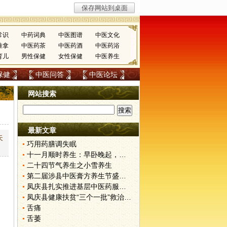
常识
中药词典
中医图谱
中医文化
推拿
中医药茶
中医药酒
中医药浴
育儿
男性保健
女性保健
中医养生
保健
中医问答
中医论坛
网站搜索
最新文章
失
巧用药膳调失眠
十一月顺时养生：早卧晚起，保护阳气
二十四节气养生之小雪养生
第二届涉县中医膏方养生节盛大开幕
凤庆县扎实推进基层中医药服务能力建设促进健康扶贫
凤庆县健康扶贫“三个一批”救治有效开展
舌痛
舌萎