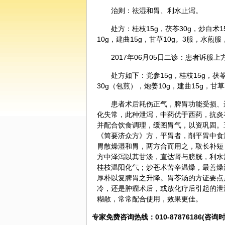
治则：祛湿和胃、利水止泻。
处方：
桂枝
15g，
茯苓
30g，炒
白术
1
10g，建曲15g，
甘草
10g。3服，水煎服
2017年06月05日二诊：患者诉服
处方如下：
党参
15g，桂枝15g，茯
30g（包煎），炮姜10g，建曲15g，甘
患者术后耗伤正气，脾胃功能受损、
化失常，此种泄泻，中药优于西药，抗炎
并配合
饮食
调理，缓图胃气，以资巩固。
《简要济众方》方，平胃者，削平胃中食
胃散燥湿和胃，两方合而用之，取长补短
方中泽泻以其甘淡，直达肾与膀胱，利水
桂枝温阳化气；炒
苍术
苦辛温燥，最善燥
厚朴以复脾胃之升降。胃苓汤的方证要点
冷，还是
肿瘤
术后，或放化疗后引起的泄
糊散，常常配合使用，效果更佳。
专家免费咨询热线：010-87876186(咨询时