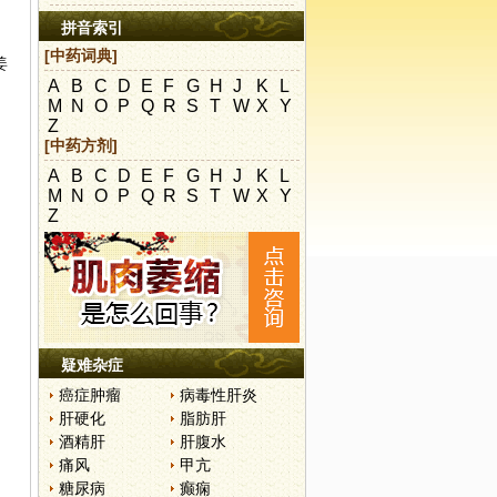
拼音索引
[中药词典]
姜
A
B
C
D
E
F
G
H
J
K
L
M
N
O
P
Q
R
S
T
W
X
Y
Z
[中药方剂]
A
B
C
D
E
F
G
H
J
K
L
M
N
O
P
Q
R
S
T
W
X
Y
Z
疑难杂症
癌症肿瘤
病毒性肝炎
肝硬化
脂肪肝
酒精肝
肝腹水
痛风
甲亢
糖尿病
癫痫