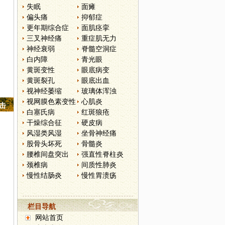
失眠
面瘫
偏头痛
抑郁症
更年期综合症
面肌痉挛
三叉神经痛
重症肌无力
神经衰弱
脊髓空洞症
白内障
青光眼
黄斑变性
眼底病变
黄斑裂孔
眼底出血
视神经萎缩
玻璃体浑浊
视网膜色素变性
心肌炎
点击
白塞氏病
红斑狼疮
干燥综合征
硬皮病
风湿类风湿
坐骨神经痛
股骨头坏死
骨髓炎
腰椎间盘突出
强直性脊柱炎
颈椎病
间质性肺炎
慢性结肠炎
慢性胃溃疡
栏目导航
网站首页