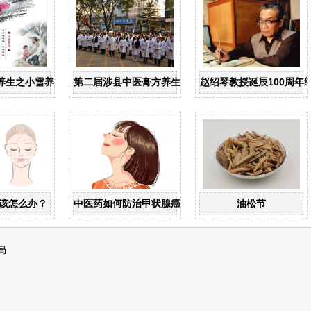
养生之小雪养生
第二届涉县中医膏方养生节盛大开幕
赵绍琴教授诞辰100周年
该怎么办？
中医药如何防治甲状腺癌？
油松节
局