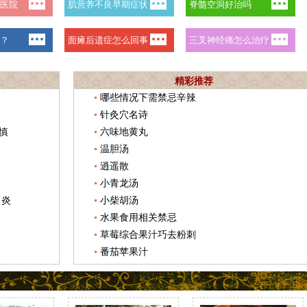
精彩推荐
哪些情况下需禁忌辛辣
针灸穴名诗
慎
六味地黄丸
温胆汤
逍遥散
小青龙汤
胃炎
小柴胡汤
水果食用相关禁忌
草莓综合果汁巧去粉刺
番茄苹果汁