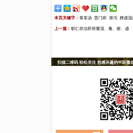
本页关键字：
胃苓汤
贲门癌
泄泻
脾虚湿
上一篇：
郁仁存治肝癌重湿、毒、瘀、虚
扫描二维码 轻松关注 您感兴趣的中医微