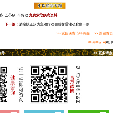
盛
五苓散
平胃散
免费索取疾病资料
下一篇：
消瘤扶正汤为主治疗双侧后交通性动脉瘤一例
>> 返回医案心得页面
>> 返回首页
中医中药网
整理
信号
>> 更多请