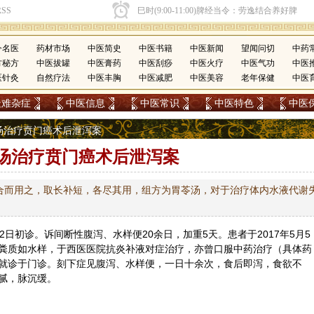
今名医
药材市场
中医简史
中医书籍
中医新闻
望闻问切
中药
方秘方
中医拔罐
中医膏药
中医刮痧
中医火疗
中医气功
中医
医针灸
自然疗法
中医丰胸
中医减肥
中医美容
老年保健
中医
疑难杂症
中医信息
中医常识
中医特色
中医
苓汤治疗贲门癌术后泄泻案
汤治疗贲门癌术后泄泻案
合而用之，取长补短，各尽其用，组方为胃苓汤，对于治疗体内水液代谢
月02日初诊。诉间断性腹泻、水样便20余日，加重5天。患者于2017年5月5
粪质如水样，于西医医院抗炎补液对症治疗，亦曾口服中药治疗（具体药
就诊于门诊。刻下症见腹泻、水样便，一日十余次，食后即泻，食欲不
腻，脉沉缓。