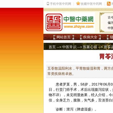
古
偏
中
网站首页
疾病大全
首页
-->
中医常识
-->
医案心得
--> 胃
胃苓
五苓散温阳利水，平胃散燥湿和胃，两方
常类疾病有卓效。
患者罗某，男，58岁，2017年06
日，行贲门癌手术，术后出现腹泻症状，
物不详），未见明显效果，经人介绍，今
佳，全身乏力，腹胀，矢气多，舌淡苔白
诊断
：泄泻（脾虚湿盛）。