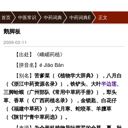
首页
中医常识
中药词典
中药词典E
正文
鹅脚板
2009-03-11
【出处】《峨嵋药植》
【拼音名】é Jiǎo Bǎn
【别名】
苦爹菜（《植物学大辞典》），八月白
（《浙江中药资源名录》），铁铲头、大叶
半边莲
、
三脚蛤蟆（广州部队《常用中草药手册》），犁头
草、香草（《广西药植名录》），金锁匙、白花仔
（《福建中草药》），六月寒、蛇咬革、羊膻草
（《陕甘宁青中草药选》）。
【来源】
为伞形科植物异叶茴芹的全草。夏、秋