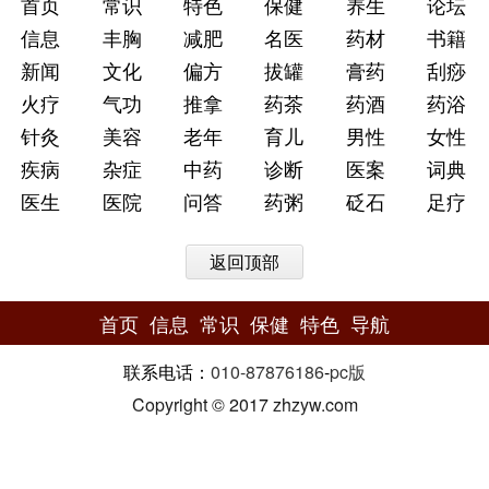
首页
常识
特色
保健
养生
论坛
信息
丰胸
减肥
名医
药材
书籍
新闻
文化
偏方
拔罐
膏药
刮痧
火疗
气功
推拿
药茶
药酒
药浴
针灸
美容
老年
育儿
男性
女性
疾病
杂症
中药
诊断
医案
词典
医生
医院
问答
药粥
砭石
足疗
返回顶部
首页
信息
常识
保健
特色
导航
联系电话：
010-87876186
-
pc版
Copyright © 2017 zhzyw.com