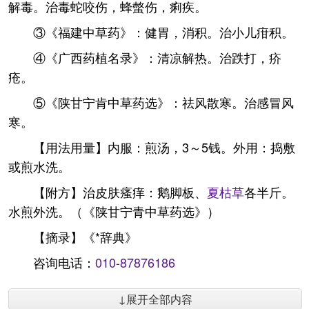
解毒。治毒蛇咬伤，蜂螫伤，痢疾。
③《福建中草药》：健胃，消积。治小儿疳积。
④《广西药植名录》：清凉解热。治跌打，疥
疮。
⑤《陕甘宁肯中草药选》：祛风散寒。治感冒风
寒。
【用法用量】内服：煎汤，3～5钱。外用：捣敷
或煎水洗。
【附方】治皮肤瘙痒：鹅脚板、
夏枯草
各半斤。
水煎外洗。（《陕甘宁青中草药选》）
【摘录】《*辞典》
咨询电话：
010-87876186
↓展开全部内容