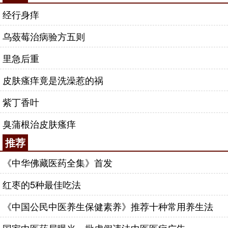
经行身痒
乌蔹莓治病验方五则
里急后重
皮肤瘙痒竟是洗澡惹的祸
紫丁香叶
臭蒲根治皮肤瘙痒
推荐
《中华佛藏医药全集》首发
红枣的5种最佳吃法
《中国公民中医养生保健素养》推荐十种常用养生法