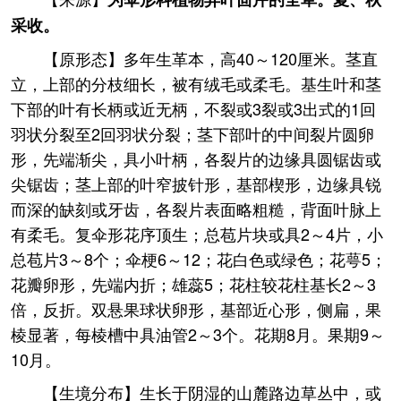
采收。
【原形态】多年生革本，高40～120厘米。茎直
立，上部的分枝细长，被有绒毛或柔毛。基生叶和茎
下部的叶有长柄或近无柄，不裂或3裂或3出式的1回
羽状分裂至2回羽状分裂；茎下部叶的中间裂片圆卵
形，先端渐尖，具小叶柄，各裂片的边缘具圆锯齿或
尖锯齿；茎上部的叶窄披针形，基部楔形，边缘具锐
而深的缺刻或牙齿，各裂片表面略粗糙，背面叶脉上
有柔毛。复伞形花序顶生；总苞片块或具2～4片，小
总苞片3～8个；伞梗6～12；花白色或绿色；花萼5；
花瓣卵形，先端内折；雄蕊5；花柱较花柱基长2～3
倍，反折。双悬果球状卵形，基部近心形，侧扁，果
棱显著，每棱槽中具油管2～3个。花期8月。果期9～
10月。
【生境分布】生长于阴湿的山麓路边草丛中，或