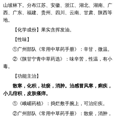
山坡林下。分布江苏、安徽、浙江、湖北、湖南、广
西、广东、福建、贵州、四川、云南、甘肃、陕西等
地。
【化学成份】果实含挥发油。
【性味】
①广州部队《常用中草药手册》：辛甘，微温。
②《陕甘宁青中草药选》：味辛苦，性温，有小
毒。
【功能主治】
散寒，化积，祛瘀，消肿。治感冒风寒，痢疾，
小儿疳积，皮肤瘙痒。
①《峨嵋药植》：捣烂敷手腕上，可治疟疾。
②广州部队《常用中草药手册》：散瘀，消肿，