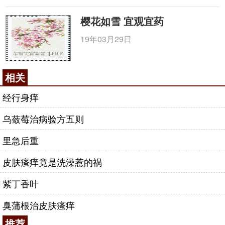
樱花如雪 宜观宜药
19年03月29日
相关
经行身痒
乌蔹莓治病验方五则
里急后重
皮肤瘙痒竟是洗澡惹的祸
紫丁香叶
臭蒲根治皮肤瘙痒
推荐