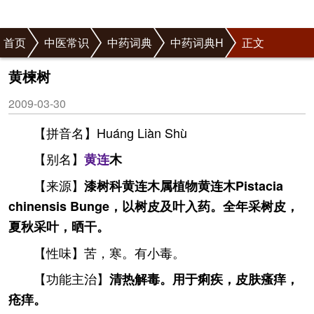
首页
中医常识
中药词典
中药词典H
正文
黄楝树
2009-03-30
【拼音名】Huánɡ Liàn Shù
【别名】
黄连
木
【来源】
漆树科黄连木属植物黄连木Pistacia
chinensis Bunge，以树皮及叶入药。全年采树皮，
夏秋采叶，晒干。
【性味】苦，寒。有小毒。
【功能主治】
清热解毒。用于痢疾，皮肤瘙痒，
疮痒。