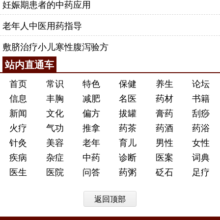
妊娠期患者的中药应用
老年人中医用药指导
敷脐治疗小儿寒性腹泻验方
站内直通车
首页
常识
特色
保健
养生
论坛
信息
丰胸
减肥
名医
药材
书籍
新闻
文化
偏方
拔罐
膏药
刮痧
火疗
气功
推拿
药茶
药酒
药浴
针灸
美容
老年
育儿
男性
女性
疾病
杂症
中药
诊断
医案
词典
医生
医院
问答
药粥
砭石
足疗
返回顶部