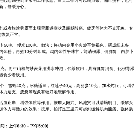
把心态调整到正常的工作状态。白天工作时可以喝点茶、咖啡提神，也可
新，舒缓身心。
乱或者旅途劳累而出现胃肠道症状及腰腿酸痛、疲乏等体力不支现象。专
能恢复正常。
卜50克，粳米100克。做法：将鸡内金用小火炒至黄褐色，研成细末备
内金粉，再煮10分钟即成。鸡内金性平味甘，能消积滞、健脾胃；白萝卜
效。
15克。将生山楂与炒麦芽用沸水冲泡，代茶饮用，具有健胃消食、化积导
虚食少者饮用。
个，雪蛤40克，冰糖适量，红莲子40克，高丽参10克，加水炖服，可增
体力透支、疲惫等现象有较好地缓解作用。
活血止痛、增强体质等作用。按摩太阳穴、
风池
穴可以清脑明目、缓解头
加体力与活力的效果；按摩、拍打足三里穴可起到缓解肌肉酸痛、强体质
间：上午8:30－下午5:00)