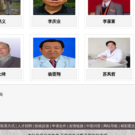
书义
李庆业
李葆富
大绮
杨晋翔
苏凤哲
局
|
联系方式
|
人才招聘
|
投稿反馈
|
申请合作
|
友情链接
|
中医问答
|
网站导航
|
精彩图文