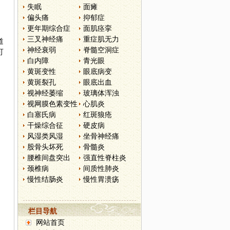
失眠
面瘫
偏头痛
抑郁症
更年期综合症
面肌痉挛
三叉神经痛
重症肌无力
道
神经衰弱
脊髓空洞症
可
白内障
青光眼
黄斑变性
眼底病变
黄斑裂孔
眼底出血
视神经萎缩
玻璃体浑浊
视网膜色素变性
心肌炎
白塞氏病
红斑狼疮
干燥综合征
硬皮病
风湿类风湿
坐骨神经痛
股骨头坏死
骨髓炎
腰椎间盘突出
强直性脊柱炎
颈椎病
间质性肺炎
慢性结肠炎
慢性胃溃疡
栏目导航
网站首页