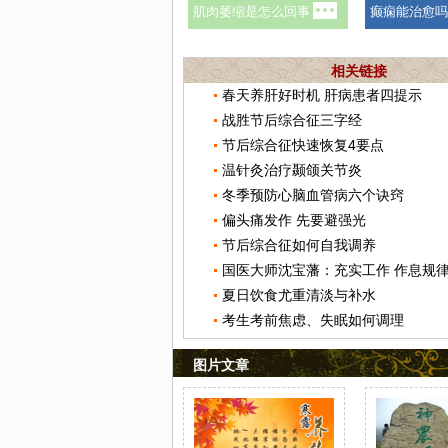
相关链接
春天养肝好时机 肝病患者四提示
战胜节后综合征三字经
节后综合征快速恢复4要点
温针灸治疗颞颌关节炎
冬季预防心脑血管病六个诀窍
偏头痛发作 先要避强光
节后综合征如何自我调养
国医大师沈宝藩：充实工作 作息规
夏日饮食尤重清淡与补水
考生考前焦虑、失眠如何调理
图片文章