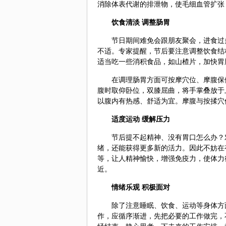
消除体表代谢的排泄物，使毛细血管扩张
饮食清淡 调整肠胃
节日期间难免会跟朋友聚会，进食过
不适。专家提醒，节后要注意调整饮食结
适当吃一些消积食品，如
山楂
片，加快胃
在调理肠胃方面可按摩穴位、摩腹
保
腹时取仰卧位，双膝屈曲，将手掌叠放于
以腹内有热感、舒适为宜。摩腹与按揉穴
适度运动 缓解压力
节后提不起精神、没有胃口怎么办？
绪，还能获得更多新的活力。因此不妨在
等，让人精神愉快，增强免疫力，使体力
近。
情绪乐观 积极面对
除了注意睡眠、饮食、运动等身体方
作，应循序渐进，先把必要的工作做完，