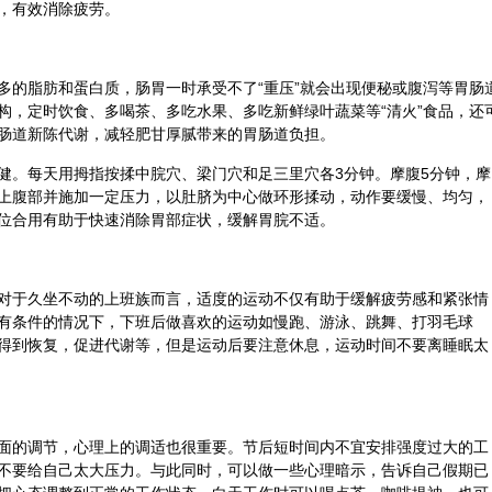
，有效消除疲劳。
多的脂肪和蛋白质，肠胃一时承受不了“重压”就会出现便秘或腹泻等胃肠
构，定时饮食、多喝茶、多吃
水果
、多吃新鲜绿叶蔬菜等“清火”食品，还
肠道新陈代谢，减轻肥甘厚腻带来的胃肠道负担。
健
。每天用拇指按揉
中脘
穴、
梁门
穴和
足三里
穴各3分钟。摩腹5分钟，摩
上腹部并施加一定压力，以肚脐为中心做环形揉动，动作要缓慢、均匀，
位合用有助于快速消除胃部症状，缓解胃脘不适。
对于久坐不动的上班族而言，适度的运动不仅有助于缓解疲劳感和紧张情
有条件的情况下，下班后做喜欢的运动如慢跑、游泳、跳舞、打羽毛球
得到恢复，促进代谢等，但是运动后要注意休息，运动时间不要离睡眠太
面的调节，心理上的调适也很重要。节后短时间内不宜安排强度过大的工
不要给自己太大压力。与此同时，可以做一些心理暗示，告诉自己假期已