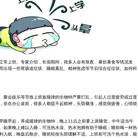
正常上班。专家介绍，长假期间，很多人会有熬夜、暴饮暴食等情况发
而出现一些胃肠道症状、睡眠紊乱、精神焦虑等节后综合征症状。如何科
、聚会娱乐等导致上班族规律的生物钟严重打乱，引起人过度疲劳或过度
，坐在办公桌前，很多人都提不起精神，头昏脑涨，感觉很疲倦，心情烦
早睡早起，养成规律的生物钟，晚上11点之前要上床睡觉，中午适当午
。如果晚上难以入睡，可洗热水澡、热水泡脚有助于睡眠；睡前喝一杯热
利入眠；晚饭后散步、睡前轻按头部缓解不适。上班前可洗个热水澡，能