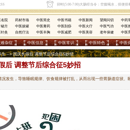
医名院
药材市场
中医简史
中医书籍
中医新闻
望闻问切
中药
方秘方
中医拔罐
中医膏药
中医刮痧
中医火疗
中医气功
中医
医针灸
自然疗法
中医丰胸
中医减肥
中医美容
老年保健
中医
疑难杂症
中医信息
中医常识
中医特色
中医
养生
--> 国庆长假后 调整节后综合征5妙招
假后 调整节后综合征5妙招
情况发生，导致睡眠规律、饮食规律被打乱，从而出现一些胃肠道症状、