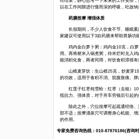
经结束，静心思考一下未来的工作安排，
以在工作间隙进行慢而深的呼吸，吐故纳
药膳按摩 增强
体质
长假期间，不少人饮食不节、睡眠紊
家建议可使用以下3款药膳来帮助胃肠功
鸡内金
白萝卜粥：鸡内金10克，白萝
用。再将粳米入锅煮粥，待米烂时兑入鸡
能消积化食，两者同用，对饮食积滞很有
山楂
麦芽
饮：生山楂25克，炒麦芽
的功效，适用于食积不消、脘腹胀痛、脾
红
莲子
红枣
炖雪蛤：红枣（去核）10
抵抗力、强体质，对于舟车劳顿后引起的
除此之外，穴位按摩可起疏通
经络
、
部不适；按摩
涌泉
穴可调整身心机能、增
的作用。
专家免费咨询热线：010-87876186(咨询时