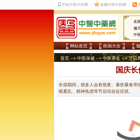
名
偏
中
网站首页
疾病大全
首页
-->
中医保健
-->
中医养生
-->
节日
国庆长
长假期间，很多人会有熬夜、暴饮暴食等
眠紊乱、精神焦虑等节后综合征症状。