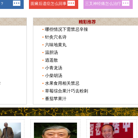
精彩推荐
哪些情况下需禁忌辛辣
针灸穴名诗
六味地黄丸
温胆汤
逍遥散
小青龙汤
小柴胡汤
律
水果食用相关禁忌
草莓综合果汁巧去粉刺
番茄苹果汁