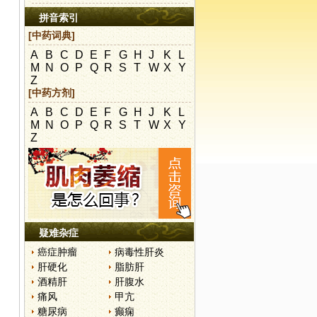
拼音索引
[中药词典]
A
B
C
D
E
F
G
H
J
K
L
M
N
O
P
Q
R
S
T
W
X
Y
Z
[中药方剂]
A
B
C
D
E
F
G
H
J
K
L
M
N
O
P
Q
R
S
T
W
X
Y
Z
疑难杂症
癌症肿瘤
病毒性肝炎
肝硬化
脂肪肝
酒精肝
肝腹水
痛风
甲亢
糖尿病
癫痫