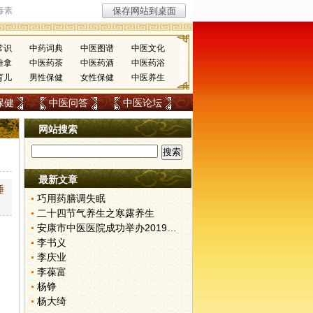
常识
中药词典
中医图谱
中医文化
推拿
中医药茶
中医药酒
中医药浴
育儿
男性保健
女性保健
中医养生
保健
中医问答
中医论坛
网站搜索
最新文章
睡
巧用药膳调失眠
二十四节气养生之寒露养生
安康市中医医院成功举办2019年全省中医医院医学检验质量控制培训班
李书义
李庆业
李葆富
杨铮
杨大绮