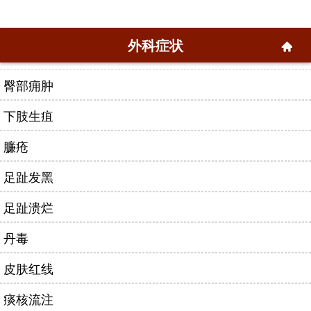
外科症状
臀部痈肿
下肢生疽
臁疮
足趾发黑
足趾溃烂
丹毒
皮肤红线
痰核流注