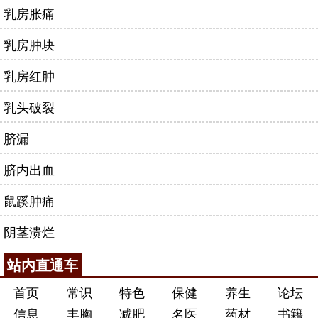
乳房胀痛
乳房肿块
乳房红肿
乳头破裂
脐漏
脐内出血
鼠蹊肿痛
阴茎溃烂
站内直通车
首页
常识
特色
保健
养生
论坛
信息
丰胸
减肥
名医
药材
书籍