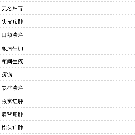
无名肿毒
头皮疖肿
口颊溃烂
颈后生痈
颈间生疮
瘰疬
缺盆溃烂
腋窝红肿
肩背痈肿
指头疔肿